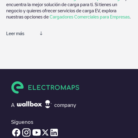
encuentra la mejor solución de carga para ti. Si tienes un
negocio y quieres ofrecer servicios de carga EV, explora
nuestras opciones de
Cargadores Comerciales para Empresas
.
Leer más
Electromaps es la mejor manera de encontrar el cargador de
vehículos eléctricos más cercano para la carga de tu coche en
Zelenograd
. Nuestros puntos de carga también incluyen fotos
de las estaciones de carga y comentarios compartidos por
nuestra comunidad compuesta por miles de usuarios muy
participativos, que puntúan los puntos de carga y ofrecen
información útil para crear la mejor experiencia para los
conductores de vehículos eléctricos.
Las opiniones de los conductores eléctricos son muy
A
company
importantes para valorar cuáles son los puntos de carga más
adecuados según la comunidad de conductores en
Zelenograd
por lo que no dudes en dejar tu valoración de cuál fue tu
Síguenos
experiencia de carga en la ficha de la estación de carga una vez
finalizada la carga de tu vehículo eléctrico.