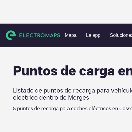
Estaciones de carga
Suiza
Morges
Cossonay
Mapa
La app
Solucione
Puntos de carga e
Listado de puntos de recarga para vehícul
eléctrico dentro de
Morges
5
puntos de recarga para coches eléctricos en
Coss