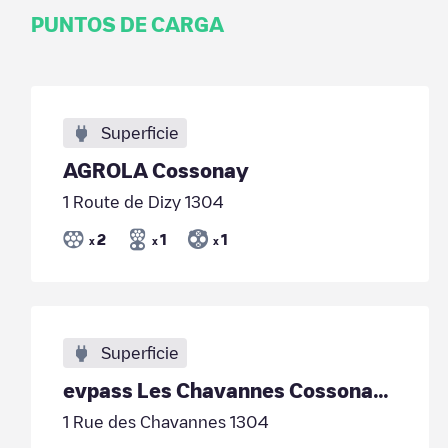
PUNTOS DE CARGA
Superficie
AGROLA Cossonay
1 Route de Dizy 1304
2
1
1
x
x
x
Superficie
evpass Les Chavannes Cossonay 01
1 Rue des Chavannes 1304