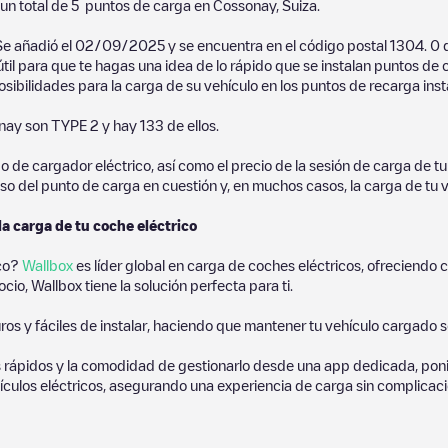
un total de
5
puntos de carga en
Cossonay
,
Suiza
.
 Se añadió el
02/09/2025
y se encuentra en el código postal
1304
.
0
d
útil para que te hagas una idea de lo rápido que se instalan puntos de
osibilidades para la carga de su vehículo en los puntos de recarga inst
nay
son
TYPE 2
y hay
133
de ellos.
de cargador eléctrico, así como el precio de la sesión de carga de tu 
so del punto de carga en cuestión y, en muchos casos, la carga de tu v
la carga de tu coche eléctrico
ico?
Wallbox
es líder global en carga de coches eléctricos, ofreciend
io, Wallbox tiene la solución perfecta para ti.
os y fáciles de instalar, haciendo que mantener tu vehículo cargado 
 rápidos y la comodidad de gestionarlo desde una app dedicada, poni
culos eléctricos, asegurando una experiencia de carga sin complicaci