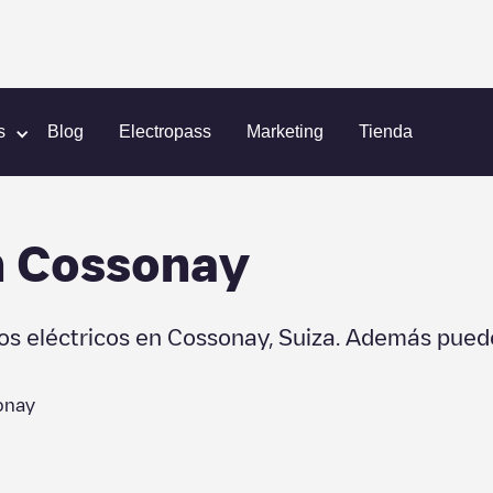
s
Blog
Electropass
Marketing
Tienda
n
Cossonay
os eléctricos en
Cossonay
,
Suiza
. Además puede
onay