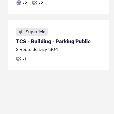
2
2
x
x
Superficie
TCS - Building - Parking Public
2 Route de Dizy 1304
1
x