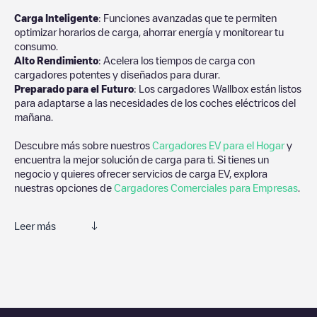
Carga Inteligente
: Funciones avanzadas que te permiten
optimizar horarios de carga, ahorrar energía y monitorear tu
consumo.
Alto Rendimiento
: Acelera los tiempos de carga con
cargadores potentes y diseñados para durar.
Preparado para el Futuro
: Los cargadores Wallbox están listos
para adaptarse a las necesidades de los coches eléctricos del
mañana.
Descubre más sobre nuestros
Cargadores EV para el Hogar
y
encuentra la mejor solución de carga para ti. Si tienes un
negocio y quieres ofrecer servicios de carga EV, explora
nuestras opciones de
Cargadores Comerciales para Empresas
.
Leer más
Te recomendamos que consultes las fotos y los comentarios
proporcionados por nuestra comunidad, ya que ofrecen
información útil sobre el estado del cargador. Una vez hayas
finalizado la sesión de carga, prueba a añadir tus propios
comentarios y fotos para ayudar a otros usuarios y conductores