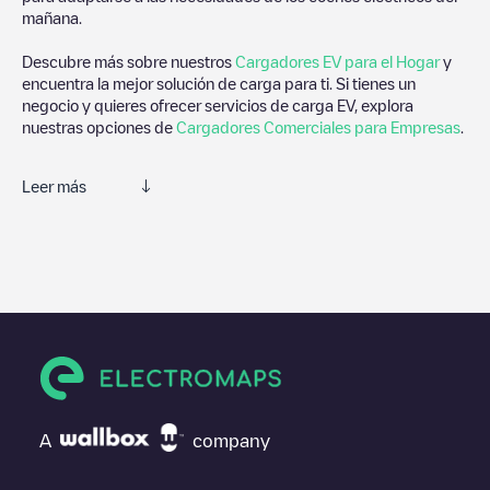
mañana.
Descubre más sobre nuestros
Cargadores EV para el Hogar
y
encuentra la mejor solución de carga para ti. Si tienes un
negocio y quieres ofrecer servicios de carga EV, explora
nuestras opciones de
Cargadores Comerciales para Empresas
.
Leer más
Electromaps es la mejor manera de encontrar el cargador de
vehículos eléctricos más cercano para la carga de tu coche en
Schaffhausen
. Nuestros puntos de carga también incluyen fotos
de las estaciones de carga y comentarios compartidos por
nuestra comunidad compuesta por miles de usuarios muy
participativos, que puntúan los puntos de carga y ofrecen
información útil para crear la mejor experiencia para los
conductores de vehículos eléctricos.
Las opiniones de los conductores eléctricos son muy
A
company
importantes para valorar cuáles son los puntos de carga más
adecuados según la comunidad de conductores en