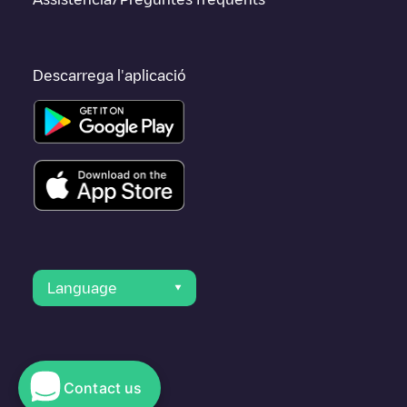
Descarrega l'aplicació
Language
Contact us
© 2023 Electromaps