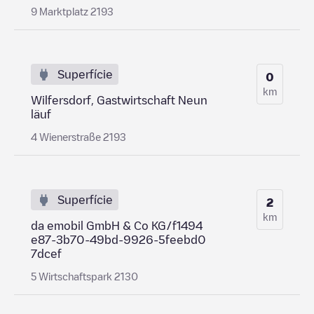
9 Marktplatz 2193
Superfície
0
km
Wilfersdorf, Gastwirtschaft Neun
läuf
4 Wienerstraße 2193
Superfície
2
km
da emobil GmbH & Co KG/f1494
e87-3b70-49bd-9926-5feebd0
7dcef
5 Wirtschaftspark 2130