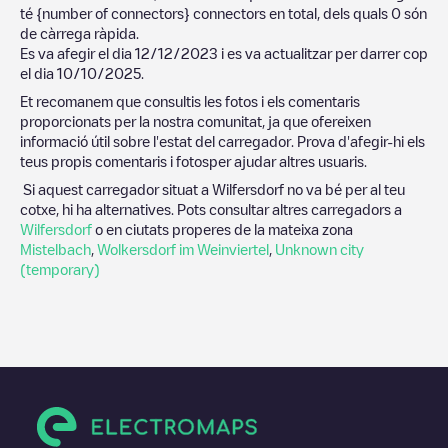
té
{number of connectors}
connectors en total, dels quals
0
són
de càrrega ràpida.
Es va afegir el dia
12/12/2023
i es va actualitzar per darrer cop
el dia
10/10/2025
.
Et recomanem que consultis les fotos i els comentaris
proporcionats per la nostra comunitat, ja que ofereixen
informació útil sobre l'estat del carregador. Prova d'afegir-hi els
teus propis comentaris i fotosper ajudar altres usuaris.
Si aquest carregador situat a
Wilfersdorf
no va bé per al teu
cotxe, hi ha alternatives. Pots consultar altres carregadors a
Wilfersdorf
o en ciutats properes de la mateixa zona
Mistelbach
,
Wolkersdorf im Weinviertel
,
Unknown city
(temporary)