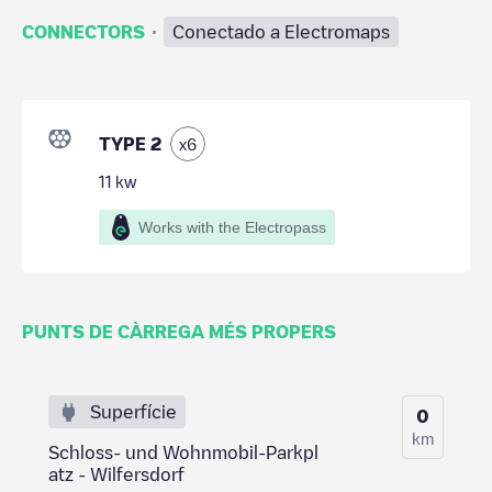
·
CONNECTORS
Conectado a Electromaps
TYPE 2
x
6
11
kw
Works with the Electropass
PUNTS DE CÀRREGA MÉS PROPERS
Superfície
0
km
Schloss- und Wohnmobil-Parkpl
atz - Wilfersdorf