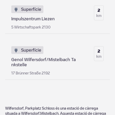
Superfície
2
km
Impulszentrum Liezen
5 Wirtschaftspark 2130
Superfície
2
km
Genol Wilfersdorf/Mistelbach Ta
nkstelle
17 Brünner Straße 2192
Wilfersdorf, Parkplatz Schloss
és una estació de càrrega
situada a
Wilfersdorf
,
Mistelbach
. Aquesta estació de càrrega