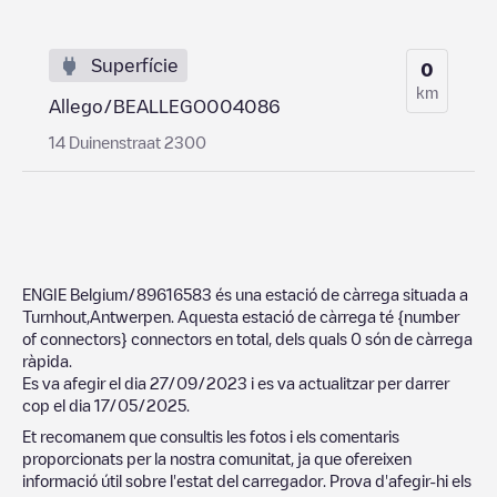
Superfície
0
km
Allego/BEALLEGO004086
14 Duinenstraat 2300
ENGIE Belgium/89616583
és una estació de càrrega situada a
Turnhout
,
Antwerpen
. Aquesta estació de càrrega té
{number
of connectors}
connectors en total, dels quals
0
són de càrrega
ràpida.
Es va afegir el dia
27/09/2023
i es va actualitzar per darrer
cop el dia
17/05/2025
.
Et recomanem que consultis les fotos i els comentaris
proporcionats per la nostra comunitat, ja que ofereixen
informació útil sobre l'estat del carregador. Prova d'afegir-hi els