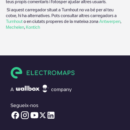
teus propis comentaris i fotosper ajudar altres usuaris.
Si aquest carregador situat a
Turnhout
no va bé per al teu
cotxe, hi ha alternatives. Pots consultar altres carregadors a
Turnhout
o en ciutats properes de la mateixa zona
Antwerpen
,
Mechelen
,
Kontich
A
company
Segueix-nos