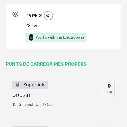
TYPE 2
x
2
22
kw
Works with the Electropass
PUNTS DE CÀRREGA MÉS PROPERS
Superfície
0
km
000231
15 Duinenstraat 2300