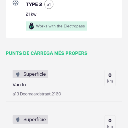
TYPE 2
x
1
21
kw
Works with the Electropass
PUNTS DE CÀRREGA MÉS PROPERS
Superfície
0
km
Van In
a13 Doornaardstraat 2160
Superfície
0
km