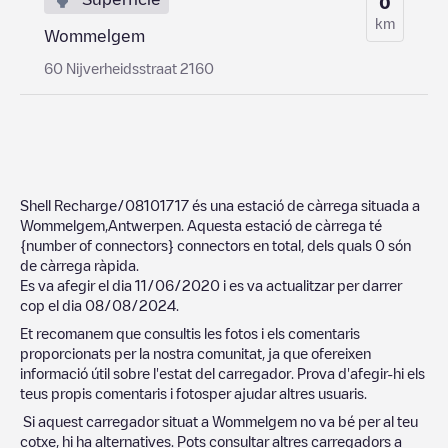
0
km
Wommelgem
60 Nijverheidsstraat 2160
Shell Recharge/08101717
és una estació de càrrega situada a
Wommelgem
,
Antwerpen
. Aquesta estació de càrrega té
{number of connectors}
connectors en total, dels quals
0
són
de càrrega ràpida.
Es va afegir el dia
11/06/2020
i es va actualitzar per darrer
cop el dia
08/08/2024
.
Et recomanem que consultis les fotos i els comentaris
proporcionats per la nostra comunitat, ja que ofereixen
informació útil sobre l'estat del carregador. Prova d'afegir-hi els
teus propis comentaris i fotosper ajudar altres usuaris.
Si aquest carregador situat a
Wommelgem
no va bé per al teu
cotxe, hi ha alternatives. Pots consultar altres carregadors a