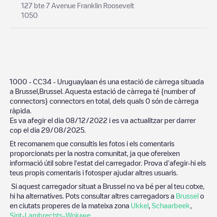
127 bte 7 Avenue Franklin Roosevelt
1050
1000 - CC34 - Uruguaylaan
és una estació de càrrega situada
a
Brussel
,
Brussel
. Aquesta estació de càrrega té
{number of
connectors}
connectors en total, dels quals
0
són de càrrega
ràpida.
Es va afegir el dia
08/12/2022
i es va actualitzar per darrer
cop el dia
29/08/2025
.
Et recomanem que consultis les fotos i els comentaris
proporcionats per la nostra comunitat, ja que ofereixen
informació útil sobre l'estat del carregador. Prova d'afegir-hi els
teus propis comentaris i fotosper ajudar altres usuaris.
Si aquest carregador situat a
Brussel
no va bé per al teu cotxe,
hi ha alternatives. Pots consultar altres carregadors a
Brussel
o
en ciutats properes de la mateixa zona
Ukkel
,
Schaarbeek
,
Sint-Lambrechts-Woluwe