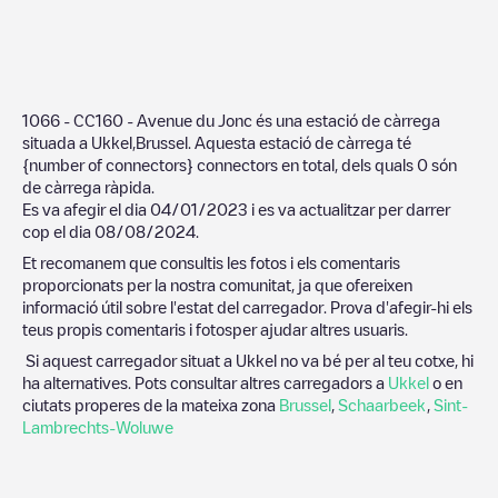
1066 - CC160 - Avenue du Jonc
és una estació de càrrega
situada a
Ukkel
,
Brussel
. Aquesta estació de càrrega té
{number of connectors}
connectors en total, dels quals
0
són
de càrrega ràpida.
Es va afegir el dia
04/01/2023
i es va actualitzar per darrer
cop el dia
08/08/2024
.
Et recomanem que consultis les fotos i els comentaris
proporcionats per la nostra comunitat, ja que ofereixen
informació útil sobre l'estat del carregador. Prova d'afegir-hi els
teus propis comentaris i fotosper ajudar altres usuaris.
Si aquest carregador situat a
Ukkel
no va bé per al teu cotxe, hi
ha alternatives. Pots consultar altres carregadors a
Ukkel
o en
ciutats properes de la mateixa zona
Brussel
,
Schaarbeek
,
Sint-
Lambrechts-Woluwe