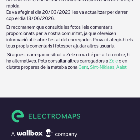
ràpida.
Es va afegir el dia
20/03/2023
i es va actualitzar per darrer
cop el dia
13/06/2026
.
Et recomanem que consultis les fotos i els comentaris
proporcionats per la nostra comunitat, ja que ofereixen
informació útil sobre l'estat del carregador. Prova d'afegir-hi els
teus propis comentaris i fotosper ajudar altres usuaris.
Si aquest carregador situat a
Zele
no va bé per al teu cotxe, hi
ha alternatives. Pots consultar altres carregadors a
Zele
o en
ciutats properes de la mateixa zona
Gent
,
Sint-Niklaas
,
Aalst
A
company