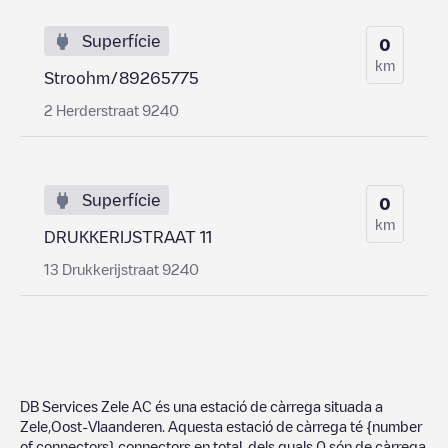
Superfície
0
km
Stroohm/89265775
2 Herderstraat 9240
Superfície
0
km
DRUKKERIJSTRAAT 11
13 Drukkerijstraat 9240
DB Services Zele AC
és una estació de càrrega situada a
Zele
,
Oost-Vlaanderen
. Aquesta estació de càrrega té
{number
of connectors}
connectors en total, dels quals
0
són de càrrega