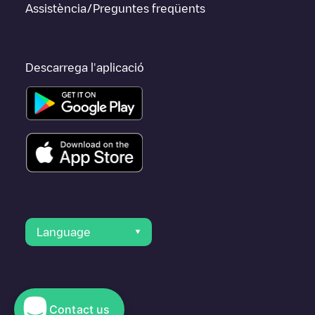
Assistència/Preguntes freqüents
Descarrega l'aplicació
Language
Contact us
© 2023 Electromaps