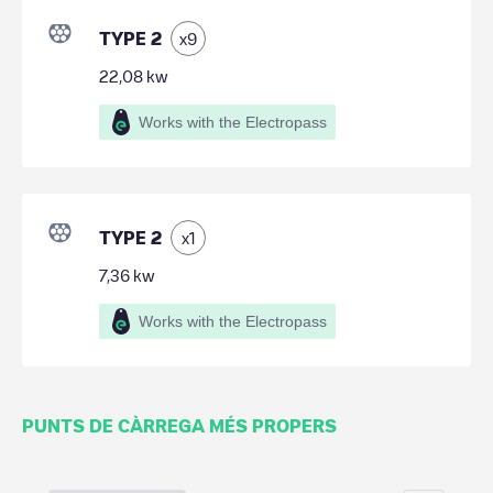
TYPE 2
x
9
22,08
kw
Works with the Electropass
TYPE 2
x
1
7,36
kw
Works with the Electropass
PUNTS DE CÀRREGA MÉS PROPERS