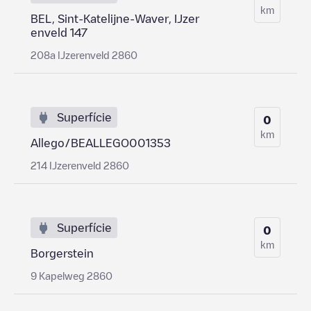
km
BEL, Sint-Katelijne-Waver, IJzer
enveld 147
208a IJzerenveld 2860
Superfície
0
km
Allego/BEALLEGO001353
214 IJzerenveld 2860
Superfície
0
km
Borgerstein
9 Kapelweg 2860