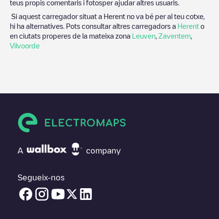
teus propis comentaris i fotosper ajudar altres usuaris.
Si aquest carregador situat a
Herent
no va bé per al teu cotxe,
hi ha alternatives. Pots consultar altres carregadors a
Herent
o
en ciutats properes de la mateixa zona
Leuven
,
Zaventem
,
Vilvoorde
A
company
Segueix-nos