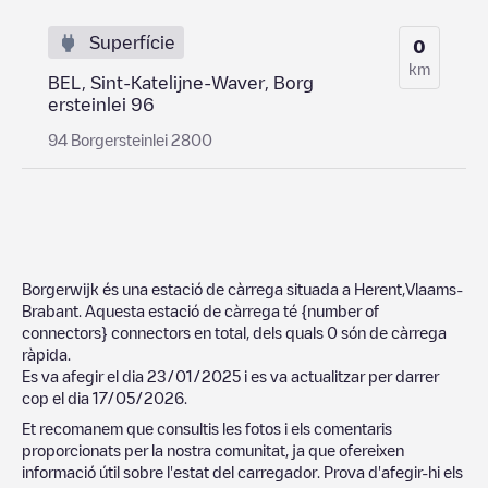
Superfície
0
km
BEL, Sint-Katelijne-Waver, Borg
ersteinlei 96
94 Borgersteinlei 2800
Borgerwijk
és una estació de càrrega situada a
Herent
,
Vlaams-
Brabant
. Aquesta estació de càrrega té
{number of
connectors}
connectors en total, dels quals
0
són de càrrega
ràpida.
Es va afegir el dia
23/01/2025
i es va actualitzar per darrer
cop el dia
17/05/2026
.
Et recomanem que consultis les fotos i els comentaris
proporcionats per la nostra comunitat, ja que ofereixen
informació útil sobre l'estat del carregador. Prova d'afegir-hi els