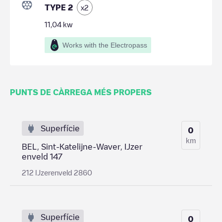
TYPE 2
x
2
11,04
kw
Works with the Electropass
PUNTS DE CÀRREGA MÉS PROPERS
Superfície
0
km
BEL, Sint-Katelijne-Waver, IJzer
enveld 147
212 IJzerenveld 2860
Superfície
0