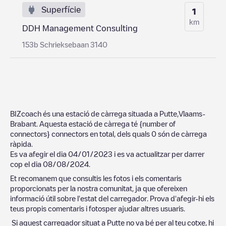
Superfície
1
km
DDH Management Consulting
153b Schrieksebaan 3140
BIZcoach
és una estació de càrrega situada a
Putte
,
Vlaams-
Brabant
. Aquesta estació de càrrega té
{number of
connectors}
connectors en total, dels quals
0
són de càrrega
ràpida.
Es va afegir el dia
04/01/2023
i es va actualitzar per darrer
cop el dia
08/08/2024
.
Et recomanem que consultis les fotos i els comentaris
proporcionats per la nostra comunitat, ja que ofereixen
informació útil sobre l'estat del carregador. Prova d'afegir-hi els
teus propis comentaris i fotosper ajudar altres usuaris.
Si aquest carregador situat a
Putte
no va bé per al teu cotxe, hi