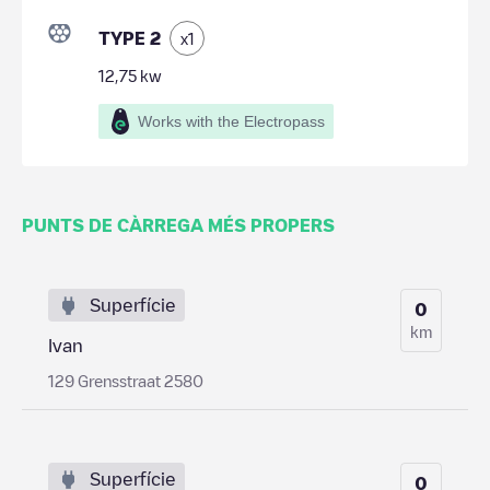
TYPE 2
x
1
12,75
kw
Works with the Electropass
PUNTS DE CÀRREGA MÉS PROPERS
Superfície
0
km
Ivan
129 Grensstraat 2580
Superfície
0