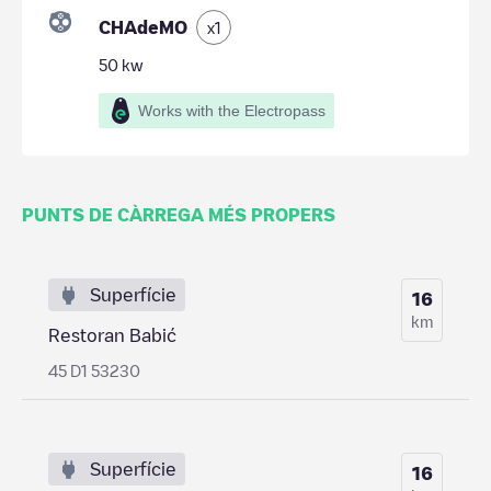
CHAdeMO
x
1
50
kw
Works with the Electropass
PUNTS DE CÀRREGA MÉS PROPERS
Superfície
16
km
Restoran Babić
45 D1 53230
Superfície
16