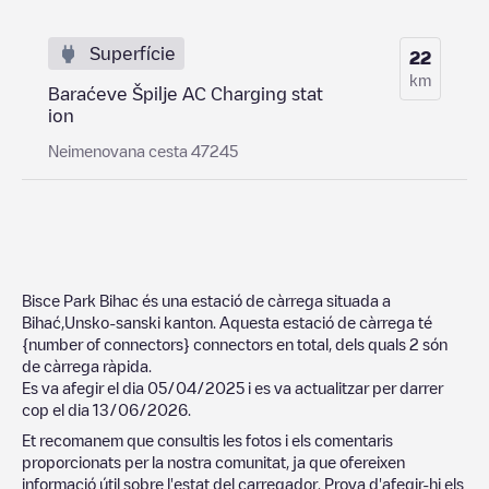
Superfície
22
km
Baraćeve Špilje AC Charging stat
ion
Neimenovana cesta 47245
Bisce Park Bihac
és una estació de càrrega situada a
Bihać
,
Unsko-sanski kanton
. Aquesta estació de càrrega té
{number of connectors}
connectors en total, dels quals
2
són
de càrrega ràpida.
Es va afegir el dia
05/04/2025
i es va actualitzar per darrer
cop el dia
13/06/2026
.
Et recomanem que consultis les fotos i els comentaris
proporcionats per la nostra comunitat, ja que ofereixen
informació útil sobre l'estat del carregador. Prova d'afegir-hi els