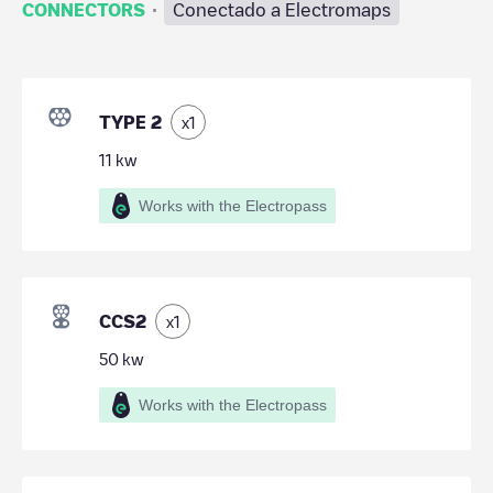
·
CONNECTORS
Conectado a Electromaps
TYPE 2
x
1
11
kw
Works with the Electropass
CCS2
x
1
50
kw
Works with the Electropass