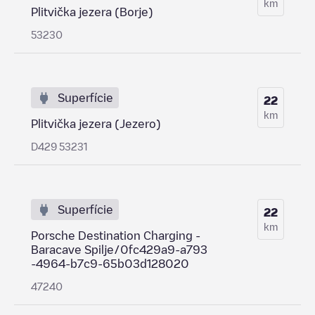
km
Plitvička jezera (Borje)
53230
Superfície
22
km
Plitvička jezera (Jezero)
D429 53231
Superfície
22
km
Porsche Destination Charging -
Baracave Spilje/0fc429a9-a793
-4964-b7c9-65b03d128020
47240