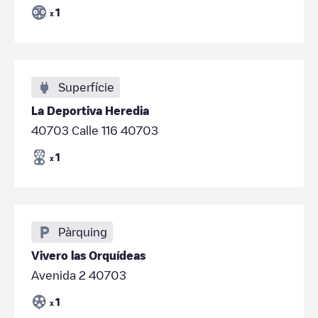
1
x
Superfície
La Deportiva Heredia
40703 Calle 116 40703
1
x
Pàrquing
Vivero las Orquídeas
Avenida 2 40703
1
x