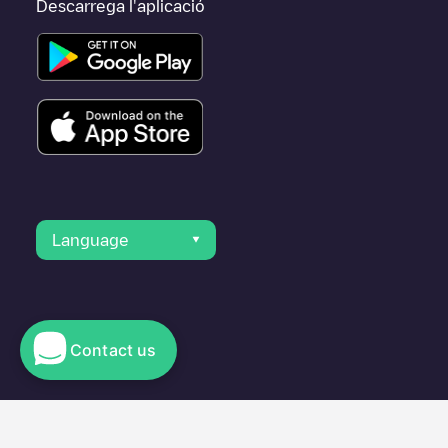
Descarrega l'aplicació
Language
Contact us
© 2023 Electromaps