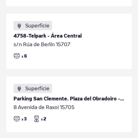
Superfície
4758-Telpark - Área Central
s/n Rúa de Berlín 15707
6
x
Superfície
Parking San Clemente. Plaza del Obradoiro - Parkia
8 Avenida de Raxoi 15705
3
2
x
x