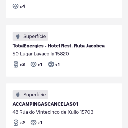
4
x
Superfície
TotalEnergies - Hotel Rest. Ruta Jacobea
50 Lugar Lavacolla 15820
2
1
1
x
x
x
Superfície
ACCAMPINGASCANCELAS01
48 Rúa do Vintecinco de Xullo 15703
2
1
x
x