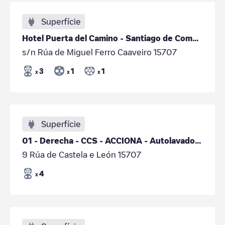
Superfície
Hotel Puerta del Camino - Santiago de Compostela
s/n Rúa de Miguel Ferro Caaveiro 15707
3
1
1
x
x
x
Superfície
01 - Derecha - CCS - ACCIONA - Autolavado Ausavil
9 Rúa de Castela e León 15707
4
x