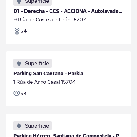
Superfície
01 - Derecha - CCS - ACCIONA - Autolavado Ausavil
9 Rúa de Castela e León 15707
4
x
Superfície
Parking San Caetano - Parkia
1 Rúa de Anxo Casal 15704
4
x
Superfície
Parking Hórreo. Santiago de Compostela - Parkia