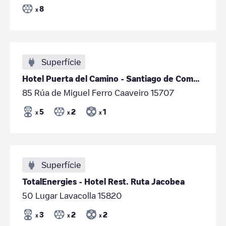
8
x
Superfície
Hotel Puerta del Camino - Santiago de Compostela
85 Rúa de Miguel Ferro Caaveiro 15707
5
2
1
x
x
x
Superfície
TotalEnergies - Hotel Rest. Ruta Jacobea
50 Lugar Lavacolla 15820
3
2
2
x
x
x