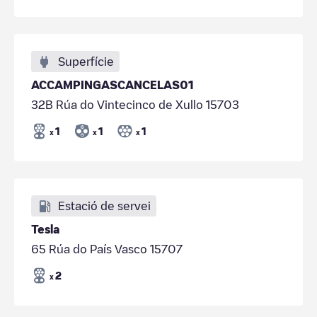
Superfície
ACCAMPINGASCANCELAS01
32B Rúa do Vintecinco de Xullo 15703
1
1
1
x
x
x
Estació de servei
Tesla
65 Rúa do País Vasco 15707
2
x