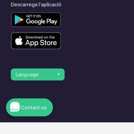
Descarrega l'aplicació
Language
Contact us
© 2023 Electromaps