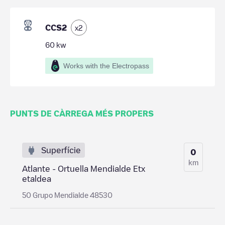
CCS2
x
2
60
kw
Works with the Electropass
PUNTS DE CÀRREGA MÉS PROPERS
Superfície
0
km
Atlante - Ortuella Mendialde Etx
etaldea
50 Grupo Mendialde 48530