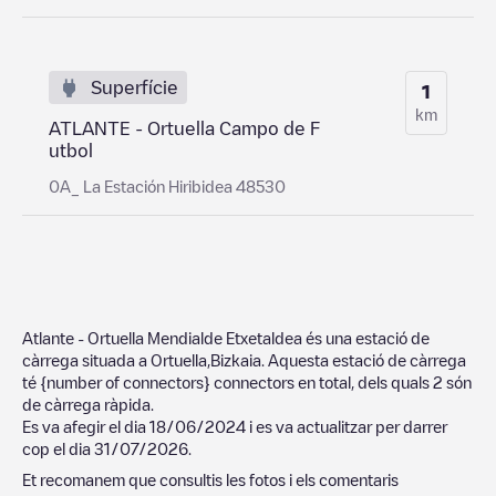
Superfície
1
km
ATLANTE - Ortuella Campo de F
utbol
0A_ La Estación Hiribidea 48530
Atlante - Ortuella Mendialde Etxetaldea
és una estació de
càrrega situada a
Ortuella
,
Bizkaia
. Aquesta estació de càrrega
té
{number of connectors}
connectors en total, dels quals
2
són
de càrrega ràpida.
Es va afegir el dia
18/06/2024
i es va actualitzar per darrer
cop el dia
31/07/2026
.
Et recomanem que consultis les fotos i els comentaris