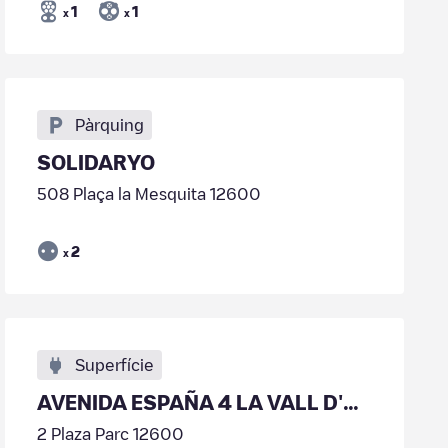
1
1
x
x
Pàrquing
SOLIDARYO
508 Plaça la Mesquita 12600
2
x
Superfície
AVENIDA ESPAÑA 4 LA VALL D'UIXO - 01
2 Plaza Parc 12600