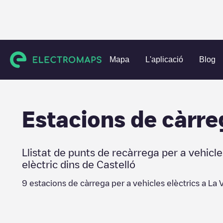
Charging stations
Espanya
Castelló
La Vall d'Uixó
Mapa
L'aplicació
Blog
Estacions de càrre
Llistat de punts de recàrrega per a vehicle
elèctric dins de
Castelló
9
estacions de càrrega per a vehicles elèctrics a
La V