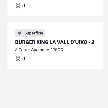
1
x
Superfície
BURGER KING LA VALL D'UIXO - 2
2 Carrer Aparadors 12600
1
x