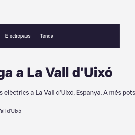
Electropass
Tenda
ga a
La Vall d'Uixó
s elèctrics a
La Vall d'Uixó
,
Espanya
. A més pot
all d'Uixó