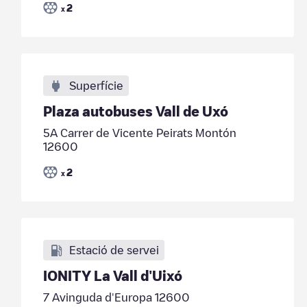
2
x
Superfície
Plaza autobuses Vall de Uxó
5A Carrer de Vicente Peirats Montón
12600
2
x
Estació de servei
IONITY La Vall d'Uixó
7 Avinguda d'Europa 12600