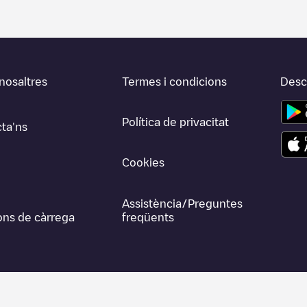
nosaltres
Termes i condicions
Desca
Política de privacitat
ta'ns
Cookies
Assistència/Preguntes
ons de càrrega
freqüents