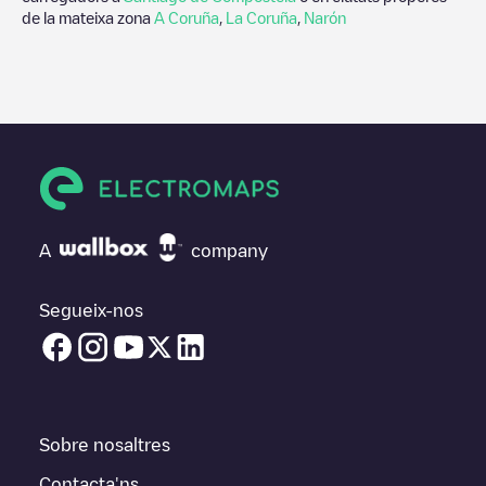
de la mateixa zona
A Coruña
,
La Coruña
,
Narón
A
company
Segueix-nos
Sobre nosaltres
Contacta'ns