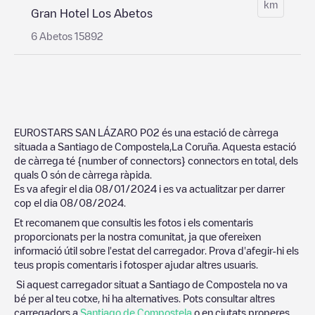
km
Gran Hotel Los Abetos
6 Abetos 15892
EUROSTARS SAN LÁZARO P02
és una estació de càrrega
situada a
Santiago de Compostela
,
La Coruña
. Aquesta estació
de càrrega té
{number of connectors}
connectors en total, dels
quals
0
són de càrrega ràpida.
Es va afegir el dia
08/01/2024
i es va actualitzar per darrer
cop el dia
08/08/2024
.
Et recomanem que consultis les fotos i els comentaris
proporcionats per la nostra comunitat, ja que ofereixen
informació útil sobre l'estat del carregador. Prova d'afegir-hi els
teus propis comentaris i fotosper ajudar altres usuaris.
Si aquest carregador situat a
Santiago de Compostela
no va
bé per al teu cotxe, hi ha alternatives. Pots consultar altres
carregadors a
Santiago de Compostela
o en ciutats properes