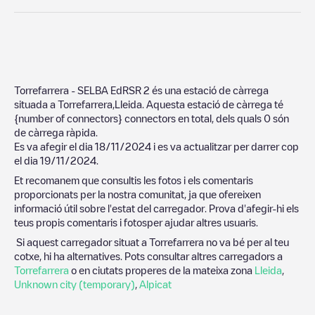
Torrefarrera - SELBA EdRSR 2
és una estació de càrrega
situada a
Torrefarrera
,
Lleida
. Aquesta estació de càrrega té
{number of connectors}
connectors en total, dels quals
0
són
de càrrega ràpida.
Es va afegir el dia
18/11/2024
i es va actualitzar per darrer cop
el dia
19/11/2024
.
Et recomanem que consultis les fotos i els comentaris
proporcionats per la nostra comunitat, ja que ofereixen
informació útil sobre l'estat del carregador. Prova d'afegir-hi els
teus propis comentaris i fotosper ajudar altres usuaris.
Si aquest carregador situat a
Torrefarrera
no va bé per al teu
cotxe, hi ha alternatives. Pots consultar altres carregadors a
Torrefarrera
o en ciutats properes de la mateixa zona
Lleida
,
Unknown city (temporary)
,
Alpicat