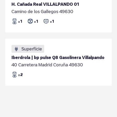
H. Cañada Real VILLALPANDO 01
Camino de los Gallegos 49630
1
1
1
x
x
x
Superfície
Iberdrola | bp pulse Q8 Gasolinera Villalpando
40 Carretera Madrid Coruña 49630
2
x