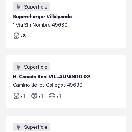
Superfície
Supercharger Villalpando
1 Vía Sin Nombre 49630
8
x
Superfície
H. Cañada Real VILLALPANDO 02
Camino de los Gallegos 49630
1
1
1
x
x
x
Superfície