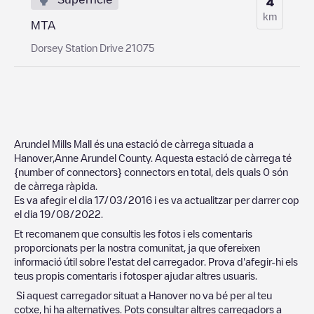
4
km
MTA
Dorsey Station Drive 21075
Arundel Mills Mall
és una estació de càrrega situada a
Hanover
,
Anne Arundel County
. Aquesta estació de càrrega té
{number of connectors}
connectors en total, dels quals
0
són
de càrrega ràpida.
Es va afegir el dia
17/03/2016
i es va actualitzar per darrer cop
el dia
19/08/2022
.
Et recomanem que consultis les fotos i els comentaris
proporcionats per la nostra comunitat, ja que ofereixen
informació útil sobre l'estat del carregador. Prova d'afegir-hi els
teus propis comentaris i fotosper ajudar altres usuaris.
Si aquest carregador situat a
Hanover
no va bé per al teu
cotxe, hi ha alternatives. Pots consultar altres carregadors a