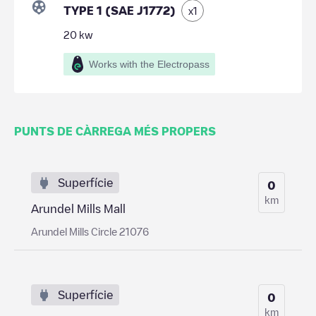
TYPE 1 (SAE J1772)
x
1
20
kw
Works with the Electropass
PUNTS DE CÀRREGA MÉS PROPERS
Superfície
0
km
Arundel Mills Mall
Arundel Mills Circle 21076
Superfície
0
km