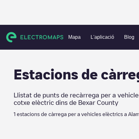
Charging stations
Estats Units
Bexar County
Alamo Hei
Mapa
L'aplicació
Blog
Estacions de càrre
Llistat de punts de recàrrega per a vehicle
cotxe elèctric dins de
Bexar County
1
estacions de càrrega per a vehicles elèctrics a
Alam