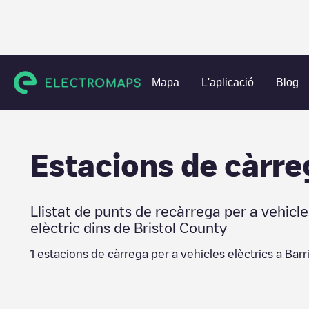
Charging stations
Estats Units
Bristol County
Barringto
Mapa
L'aplicació
Blog
Estacions de càrre
Llistat de punts de recàrrega per a vehicle
elèctric dins de
Bristol County
1
estacions de càrrega per a vehicles elèctrics a
Barr