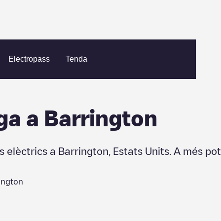
n
Electropass
Tenda
ga a
Barrington
s elèctrics a
Barrington
,
Estats Units
. A més pot
ington