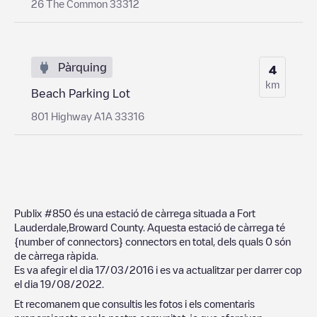
26 The Common 33312
Pàrquing
4
km
Beach Parking Lot
801 Highway A1A 33316
Publix #850
és una estació de càrrega situada a
Fort
Lauderdale
,
Broward County
. Aquesta estació de càrrega té
{number of connectors}
connectors en total, dels quals
0
són
de càrrega ràpida.
Es va afegir el dia
17/03/2016
i es va actualitzar per darrer cop
el dia
19/08/2022
.
Et recomanem que consultis les fotos i els comentaris