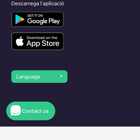
Descarrega l'aplicació
Language
Contact us
© 2023 Electromaps