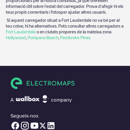
proporcionats per la nostra comunitat, ja que ofereixen
informació útil sobre l'estat del carregador. Prova d'afegir-hi els
teus propis comentaris i fotosper ajudar altres usuaris.
Si aquest carregador situat a
Fort Lauderdale
no va bé per al
teu cotxe, hi ha alternatives. Pots consultar altres carregadors a
Fort Lauderdale
o en ciutats properes de la mateixa zona
Hollywood
,
Pompano Beach
,
Pembroke Pines
A
company
Segueix-nos