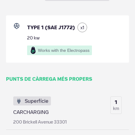
TYPE 1 (SAE J1772)
x
1
20
kw
Works with the Electropass
PUNTS DE CÀRREGA MÉS PROPERS
Superfície
1
km
CARCHARGING
200 Brickell Avenue 33301