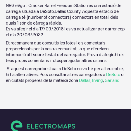
NRG eVgo - Cracker Barrel Freedom Station
és una estació de
càrrega situada a
DeSoto
,
Dallas County
. Aquesta estació de
càrrega té
{number of connectors}
connectors en total, dels
quals
1
són de càrrega ràpida.
Es va afegir el dia
17/03/2016
i es va actualitzar per darrer cop
el dia
20/08/2022
.
Et recomanem que consultis les fotos i els comentaris
proporcionats per la nostra comunitat, ja que ofereixen
informació útil sobre l'estat del carregador. Prova d'afegir-hi els
teus propis comentaris i fotosper ajudar altres usuaris.
Si aquest carregador situat a
DeSoto
no va bé per al teu cotxe,
hi ha alternatives. Pots consultar altres carregadors a
DeSoto
o
en ciutats properes de la mateixa zona
Dallas
,
Irving
,
Garland