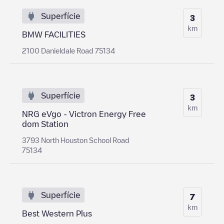
Superfície
3
km
BMW FACILITIES
2100 Danieldale Road 75134
Superfície
3
km
NRG eVgo - Victron Energy Free
dom Station
3793 North Houston School Road
75134
Superfície
7
km
Best Western Plus