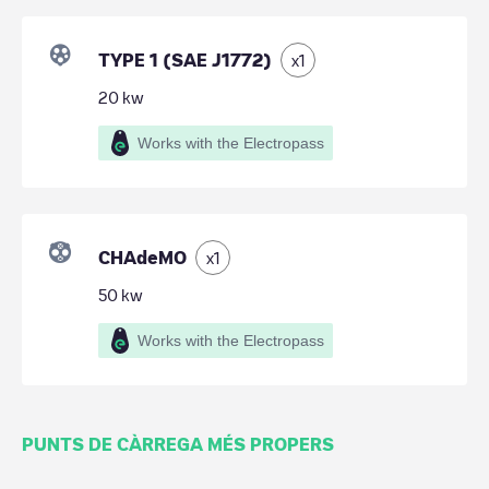
TYPE 1 (SAE J1772)
x
1
20
kw
Works with the Electropass
CHAdeMO
x
1
50
kw
Works with the Electropass
PUNTS DE CÀRREGA MÉS PROPERS