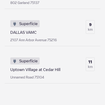
802 Garland 75137
Superfície
9
km
DALLAS VAMC
2107 Ann Arbor Avenue 75216
Superfície
11
km
Uptown Village at Cedar Hill
Unnamed Road 75104