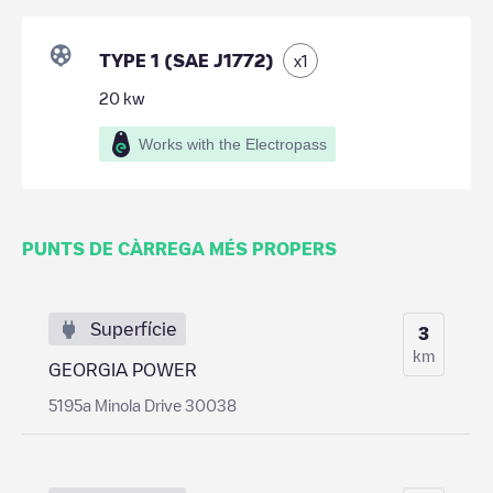
TYPE 1 (SAE J1772)
x
1
20
kw
Works with the Electropass
PUNTS DE CÀRREGA MÉS PROPERS
Superfície
3
km
GEORGIA POWER
5195a Minola Drive 30038