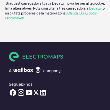
Si aquest carregador situat a
Decatur
no va bé per al teu cotxe,
hi ha alternatives. Pots consultar altres carregadors a
Decatur
o
en ciutats properes de la mateixa zona
Atlanta
,
Dunwoody
,
Brookhaven
A
company
Segueix-nos