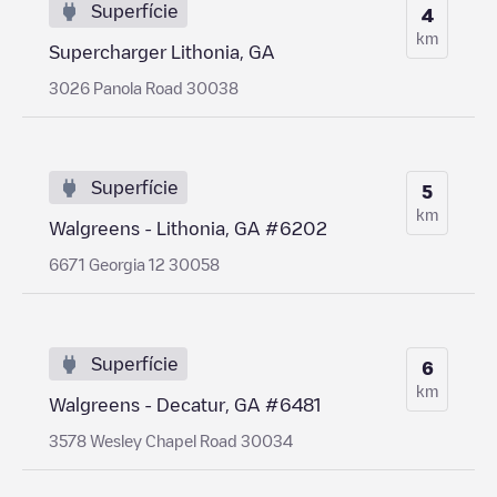
Superfície
4
km
Supercharger Lithonia, GA
3026 Panola Road 30038
Superfície
5
km
Walgreens - Lithonia, GA #6202
6671 Georgia 12 30058
Superfície
6
km
Walgreens - Decatur, GA #6481
3578 Wesley Chapel Road 30034