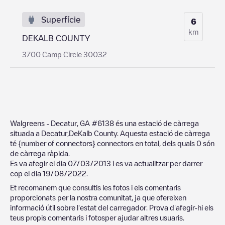
Superfície
6
km
DEKALB COUNTY
3700 Camp Circle 30032
Walgreens - Decatur, GA #6138
és una estació de càrrega
situada a
Decatur
,
DeKalb County
. Aquesta estació de càrrega
té
{number of connectors}
connectors en total, dels quals
0
són
de càrrega ràpida.
Es va afegir el dia
07/03/2013
i es va actualitzar per darrer
cop el dia
19/08/2022
.
Et recomanem que consultis les fotos i els comentaris
proporcionats per la nostra comunitat, ja que ofereixen
informació útil sobre l'estat del carregador. Prova d'afegir-hi els
teus propis comentaris i fotosper ajudar altres usuaris.