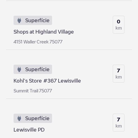
Superfície
0
km
Shops at Highland Village
4151 Waller Creek 75077
Superfície
7
km
Kohl's Store #367 Lewisville
Summit Trail 75077
Superfície
7
km
Lewisville PD