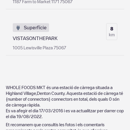
1187 Farm to Market 1171 75067
Superfície
8
km
VISTASONTHEPARK
1005 Lewisville Plaza 75067
WHOLE FOODS MKT
és una estació de càrrega situada a
Highland Village
,
Denton County
. Aquesta estació de càrrega té
{number of connectors}
connectors en total, dels quals
0
són
de càrrega ràpida.
Es va afegir el dia
17/03/2016
i es va actualitzar per darrer cop
el dia
19/08/2022
.
Et recomanem que consultis les fotos i els comentaris