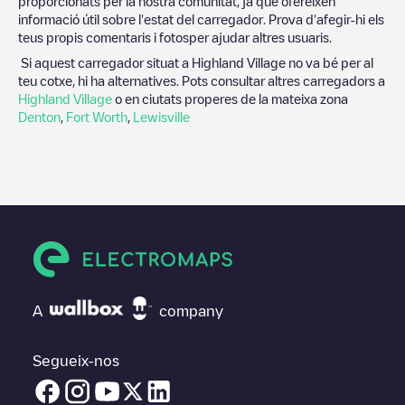
proporcionats per la nostra comunitat, ja que ofereixen
informació útil sobre l'estat del carregador. Prova d'afegir-hi els
teus propis comentaris i fotosper ajudar altres usuaris.
Si aquest carregador situat a
Highland Village
no va bé per al
teu cotxe, hi ha alternatives. Pots consultar altres carregadors a
Highland Village
o en ciutats properes de la mateixa zona
Denton
,
Fort Worth
,
Lewisville
A
company
Segueix-nos