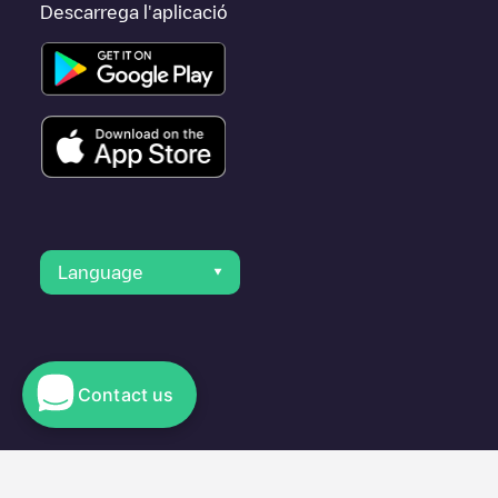
Descarrega l'aplicació
Language
Contact us
© 2023 Electromaps