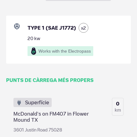
TYPE 1 (SAE J1772)
x
2
20
kw
Works with the Electropass
PUNTS DE CÀRREGA MÉS PROPERS
Superfície
0
km
McDonald's on FM407 in Flower
Mound TX
3601 Justin Road 75028