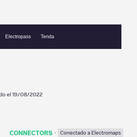
Airy
Linganore Winery
Electropass
Tenda
ado el
19/08/2022
·
CONNECTORS
Conectado a Electromaps