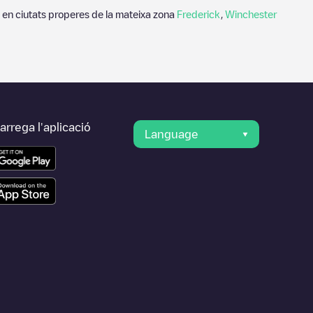
 en ciutats properes de la mateixa zona
Frederick
,
Winchester
rrega l'aplicació
Language