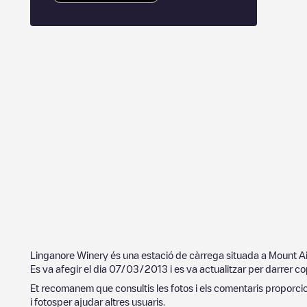
Linganore Winery
és una estació de càrrega situada a
Mount Ai
Es va afegir el dia
07/03/2013
i es va actualitzar per darrer co
Et recomanem que consultis les fotos i els comentaris proporcion
i fotosper ajudar altres usuaris.