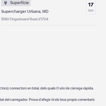
Superfície
17
km
Supercharger Urbana, MD
9180 Fingerboard Road 21704
ctors}
connectors en total, dels quals
0
són de càrrega ràpida.
tat del carregador. Prova d'afegir-hi els teus propis comentaris