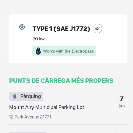
TYPE 1 (SAE J1772)
x
2
20
kw
Works with the Electropass
PUNTS DE CÀRREGA MÉS PROPERS
Pàrquing
7
km
Mount Airy Municipal Parking Lot
12 Park Avenue 21771