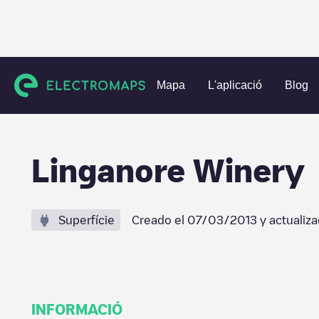
Charging stations
Estats Units
Frederick County
Mount 
Mapa
L'aplicació
Blog
Linganore Winery
Superfície
Creado el
07/03/2013
y actualiz
INFORMACIÓ