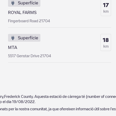
Superfície
17
km
ROYAL FARMS
Fingerboard Road 21704
Superfície
18
km
MTA
5517 Genstar Drive 21704
ry
,
Frederick County
. Aquesta estació de càrrega té
{number of conne
p el dia
19/08/2022
.
ats per la nostra comunitat, ja que ofereixen informació útil sobre l'es