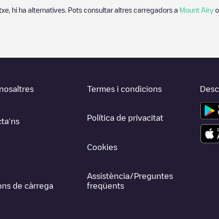
txe, hi ha alternatives. Pots consultar altres carregadors a
Mount Airy
o
nosaltres
Termes i condicions
Desca
Política de privacitat
ta'ns
Cookies
Assistència/Preguntes
ons de càrrega
freqüents