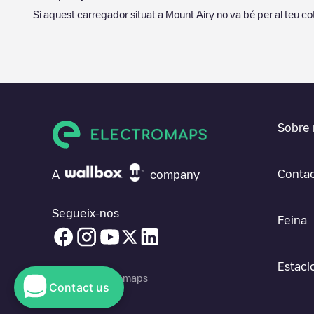
Si aquest carregador situat a
Mount Airy
no va bé per al teu co
Sobre 
Contac
A
company
Segueix-nos
Feina
Estaci
© 2026 Electromaps
Contact us