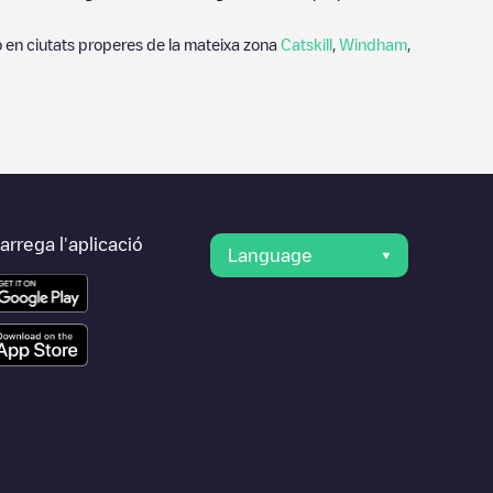
 en ciutats properes de la mateixa zona
Catskill
,
Windham
,
rrega l'aplicació
Language