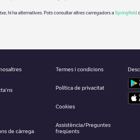
txe, hi ha alternatives. Pots consultar altres carregadors a
Springfield
o
nosaltres
Termes i condicions
Desca
Política de privacitat
ta'ns
Cookies
Assistència/Preguntes
ons de càrrega
freqüents