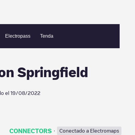
eld
DoubleTree by Hilton Springfield
Electropass
Tenda
on Springfield
do el
19/08/2022
·
CONNECTORS
Conectado a Electromaps