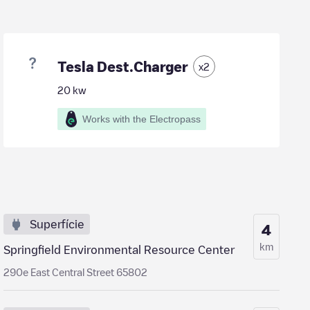
Tesla Dest.Charger
x
2
20
kw
Works with the Electropass
Superfície
4
km
Springfield Environmental Resource Center
290e East Central Street 65802