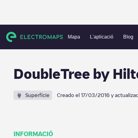
Charging stations
Estats Units
Greene County
Springfi
Mapa
L'aplicació
Blog
DoubleTree by Hilt
Superfície
Creado el
17/03/2016
y actualiza
INFORMACIÓ