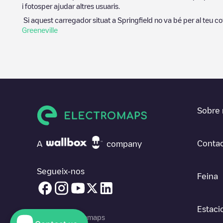
i fotosper ajudar altres usuaris.
Si aquest carregador situat a
Springfield
no va bé per al teu co
Greeneville
Sobre 
Contac
A
company
Segueix-nos
Feina
Estaci
© 2026 Electromaps