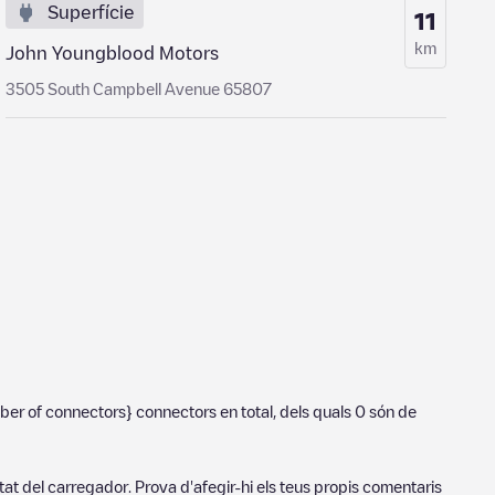
Superfície
11
km
John Youngblood Motors
3505 South Campbell Avenue 65807
ber of connectors}
connectors en total, dels quals
0
són de
tat del carregador. Prova d'afegir-hi els teus propis comentaris