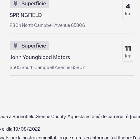
Superfície
4
km
SPRINGFIELD
230n North Campbell Avenue 65806
Superfície
11
km
John Youngblood Motors
3505 South Campbell Avenue 65807
uada a
Springfield
,
Greene County
. Aquesta estació de càrrega té
{num
p el dia
19/08/2022
.
ats per la nostra comunitat, ja que ofereixen informació útil sobre l'es