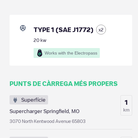
TYPE 1 (SAE J1772)
x
2
20
kw
Works with the Electropass
PUNTS DE CÀRREGA MÉS PROPERS
Superfície
1
km
Supercharger Springfield, MO
3070 North Kentwood Avenue 65803