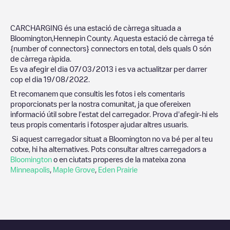
CARCHARGING
és una estació de càrrega situada a
Bloomington
,
Hennepin County
. Aquesta estació de càrrega té
{number of connectors}
connectors en total, dels quals
0
són
de càrrega ràpida.
Es va afegir el dia
07/03/2013
i es va actualitzar per darrer
cop el dia
19/08/2022
.
Et recomanem que consultis les fotos i els comentaris
proporcionats per la nostra comunitat, ja que ofereixen
informació útil sobre l'estat del carregador. Prova d'afegir-hi els
teus propis comentaris i fotosper ajudar altres usuaris.
Si aquest carregador situat a
Bloomington
no va bé per al teu
cotxe, hi ha alternatives. Pots consultar altres carregadors a
Bloomington
o en ciutats properes de la mateixa zona
Minneapolis
,
Maple Grove
,
Eden Prairie