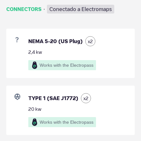
·
CONNECTORS
Conectado a Electromaps
NEMA 5-20 (US Plug)
x
2
2,4
kw
Works with the Electropass
TYPE 1 (SAE J1772)
x
2
20
kw
Works with the Electropass