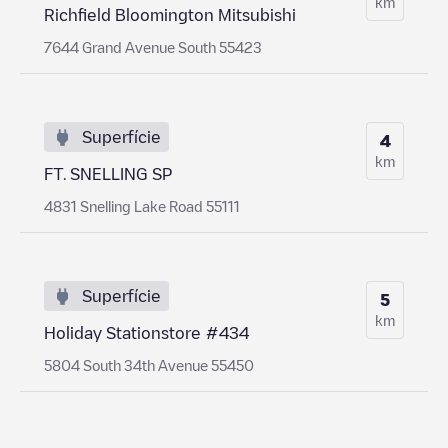
km
Richfield Bloomington Mitsubishi
7644 Grand Avenue South 55423
Superfície
4
km
FT. SNELLING SP
4831 Snelling Lake Road 55111
Superfície
5
km
Holiday Stationstore #434
5804 South 34th Avenue 55450