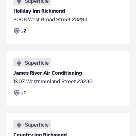
Superfície
Holiday Inn Richmond
8008 West Broad Street 23294
2
x
Superfície
James River Air Conditioning
1907 Westmoreland Street 23230
1
x
Superfície
Country Inn Richmond