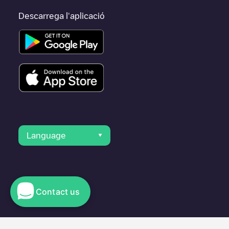
Descarrega l'aplicació
Language
Contact us
© 2023 Electromaps