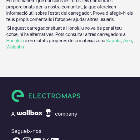
Et recomanem que consultis les fotos i els comentaris
proporcionats per la nostra comunitat, ja que ofereixen
informació útil sobre l'estat del carregador. Prova d'afegir-hi els
teus propis comentaris i fotosper ajudar altres usuaris.
Si aquest carregador situat a
Honolulu
no va bé per al teu
cotxe, hi ha alternatives. Pots consultar altres carregadors a
Honolulu
o en ciutats properes de la mateixa zona
Kapolei
,
Aiea
,
Waipahu
A
company
Segueix-nos