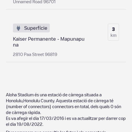
Unnamed Road 96701
Superfície
3
km
Kaiser Permanente - Mapunapu
na
2810 Paa Street 96819
Aloha Stadium
és una estació de càrrega situada a
Honolulu
,
Honolulu County
. Aquesta estació de càrrega té
{number of connectors}
connectors en total, dels quals
0
són
de càrrega ràpida.
Es va afegir el dia
17/03/2016
i es va actualitzar per darrer cop
el dia
19/08/2022
.