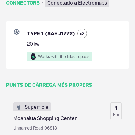
·
CONNECTORS
Conectado a Electromaps
TYPE 1 (SAE J1772)
x
2
20
kw
Works with the Electropass
PUNTS DE CÀRREGA MÉS PROPERS
Superfície
1
km
Moanalua Shopping Center
Unnamed Road 96818