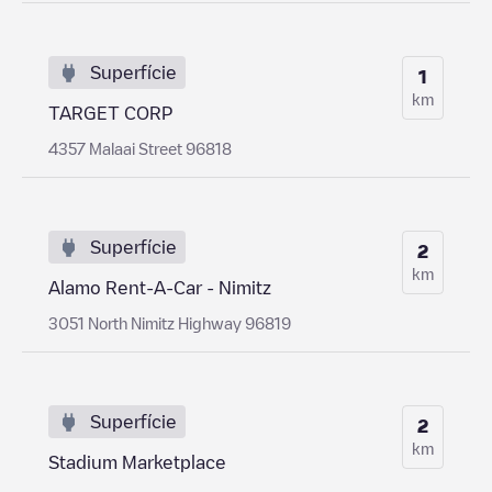
Superfície
1
km
TARGET CORP
4357 Malaai Street 96818
Superfície
2
km
Alamo Rent-A-Car - Nimitz
3051 North Nimitz Highway 96819
Superfície
2
km
Stadium Marketplace