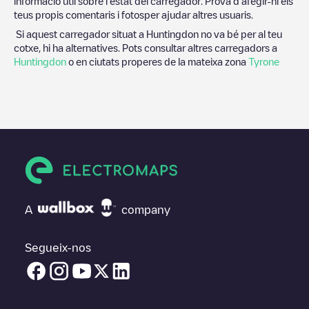
informació útil sobre l'estat del carregador. Prova d'afegir-hi els
teus propis comentaris i fotosper ajudar altres usuaris.
Si aquest carregador situat a
Huntingdon
no va bé per al teu
cotxe, hi ha alternatives. Pots consultar altres carregadors a
Huntingdon
o en ciutats properes de la mateixa zona
Tyrone
A
company
Segueix-nos