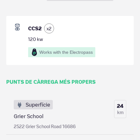
CCS2
x
2
120
kw
Works with the Electropass
PUNTS DE CÀRREGA MÉS PROPERS
Superfície
24
km
Grier School
2522 Grier School Road 16686