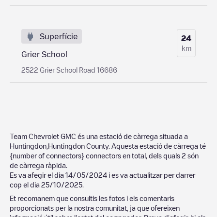
Superfície
24
km
Grier School
2522 Grier School Road 16686
Team Chevrolet GMC
és una estació de càrrega situada a
Huntingdon
,
Huntingdon County
. Aquesta estació de càrrega té
{number of connectors}
connectors en total, dels quals
2
són
de càrrega ràpida.
Es va afegir el dia
14/05/2024
i es va actualitzar per darrer
cop el dia
25/10/2025
.
Et recomanem que consultis les fotos i els comentaris
proporcionats per la nostra comunitat, ja que ofereixen