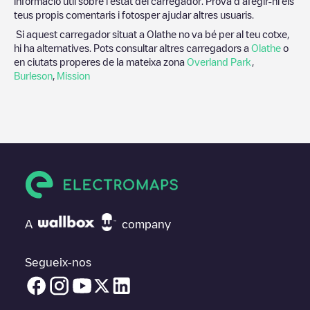
informació útil sobre l'estat del carregador. Prova d'afegir-hi els
teus propis comentaris i fotosper ajudar altres usuaris.
Si aquest carregador situat a
Olathe
no va bé per al teu cotxe,
hi ha alternatives. Pots consultar altres carregadors a
Olathe
o
en ciutats properes de la mateixa zona
Overland Park
,
Burleson
,
Mission
A
company
Segueix-nos