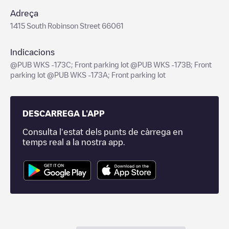
Adreça
1415 South Robinson Street 66061
Indicacions
@PUB WKS -173C; Front parking lot @PUB WKS -173B; Front
parking lot @PUB WKS -173A; Front parking lot
DESCARREGA L'APP
Consulta l'estat dels punts de càrrega en
temps real a la nostra app.