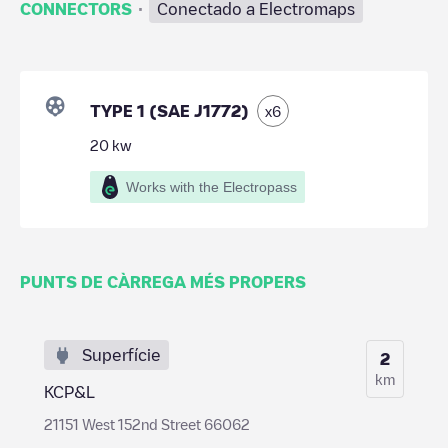
·
CONNECTORS
Conectado a Electromaps
TYPE 1 (SAE J1772)
x
6
20
kw
Works with the Electropass
PUNTS DE CÀRREGA MÉS PROPERS
Superfície
2
km
KCP&L
21151 West 152nd Street 66062