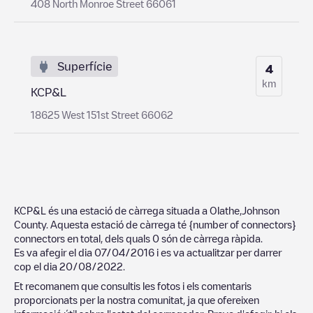
408 North Monroe Street 66061
Superfície
4
km
KCP&L
18625 West 151st Street 66062
KCP&L
és una estació de càrrega situada a
Olathe
,
Johnson
County
. Aquesta estació de càrrega té
{number of connectors}
connectors en total, dels quals
0
són de càrrega ràpida.
Es va afegir el dia
07/04/2016
i es va actualitzar per darrer
cop el dia
20/08/2022
.
Et recomanem que consultis les fotos i els comentaris
proporcionats per la nostra comunitat, ja que ofereixen