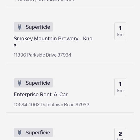
Superfície
1
km
Smokey Mountain Brewery - Kno
x
11330 Parkside Drive 37934
Superfície
1
km
Enterprise Rent-A-Car
10634-1062 Dutchtown Road 37932
Superfície
2
km