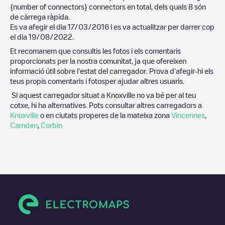
{number of connectors}
connectors en total, dels quals
8
són
de càrrega ràpida.
Es va afegir el dia
17/03/2016
i es va actualitzar per darrer cop
el dia
19/08/2022
.
Et recomanem que consultis les fotos i els comentaris
proporcionats per la nostra comunitat, ja que ofereixen
informació útil sobre l'estat del carregador. Prova d'afegir-hi els
teus propis comentaris i fotosper ajudar altres usuaris.
Si aquest carregador situat a
Knoxville
no va bé per al teu
cotxe, hi ha alternatives. Pots consultar altres carregadors a
Knoxville
o en ciutats properes de la mateixa zona
Vincennes
,
Camden
,
Corbin