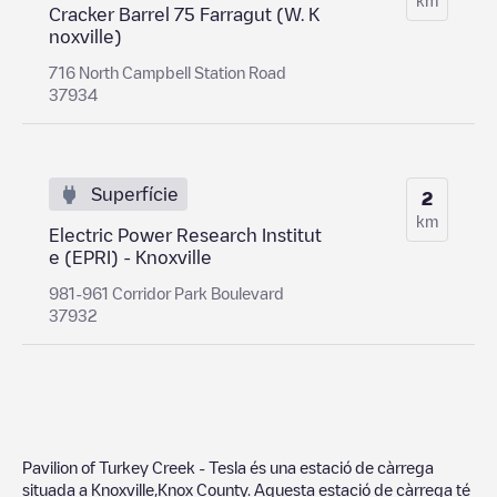
Cracker Barrel 75 Farragut (W. K
noxville)
716 North Campbell Station Road
37934
Superfície
2
km
Electric Power Research Institut
e (EPRI) - Knoxville
981-961 Corridor Park Boulevard
37932
Pavilion of Turkey Creek - Tesla
és una estació de càrrega
situada a
Knoxville
,
Knox County
. Aquesta estació de càrrega té