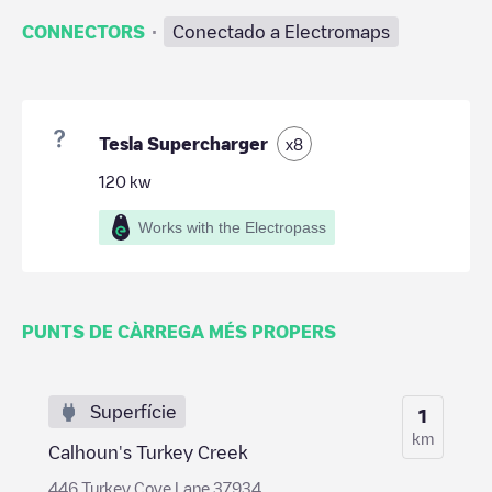
·
CONNECTORS
Conectado a Electromaps
Tesla Supercharger
x
8
120
kw
Works with the Electropass
PUNTS DE CÀRREGA MÉS PROPERS
Superfície
1
km
Calhoun's Turkey Creek
446 Turkey Cove Lane 37934