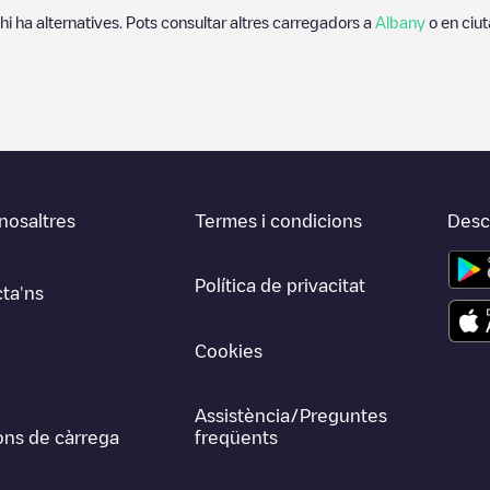
 hi ha alternatives. Pots consultar altres carregadors a
Albany
o en ciu
nosaltres
Termes i condicions
Desca
Política de privacitat
ta'ns
Cookies
Assistència/Preguntes
ons de càrrega
freqüents