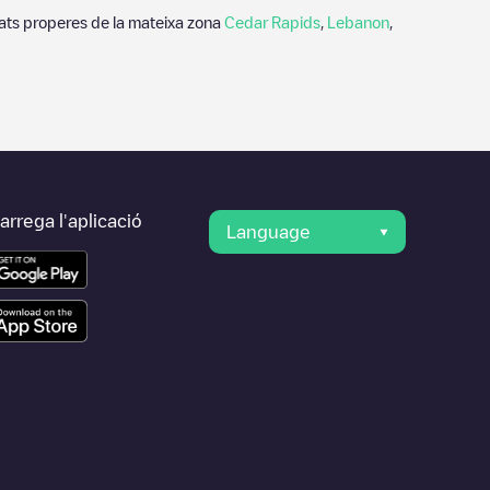
tats properes de la mateixa zona
Cedar Rapids
,
Lebanon
,
rrega l'aplicació
Language