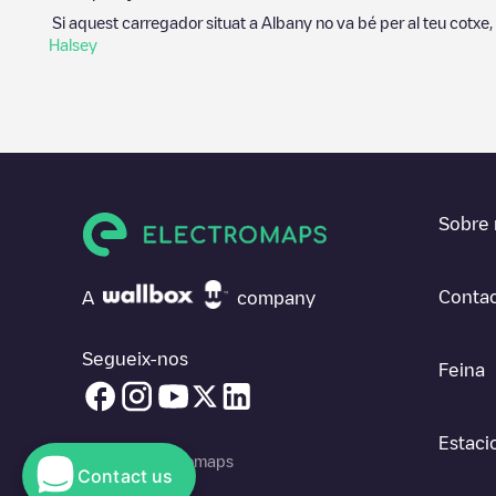
Si aquest carregador situat a
Albany
no va bé per al teu cotxe,
Halsey
Sobre 
Contac
A
company
Segueix-nos
Feina
Estaci
© 2026 Electromaps
Contact us