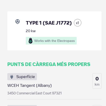
TYPE 1 (SAE J1772)
x
1
20
kw
Works with the Electropass
PUNTS DE CÀRREGA MÉS PROPERS
Superfície
0
km
WCEH Tangent (Albany)
3450 Commercial East Court 97321