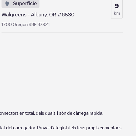
Superfície
9
km
Walgreens - Albany, OR #6530
1700 Oregon 99E 97321
nnectors en total, dels quals
1
són de càrrega ràpida.
tat del carregador. Prova d'afegir-hi els teus propis comentaris