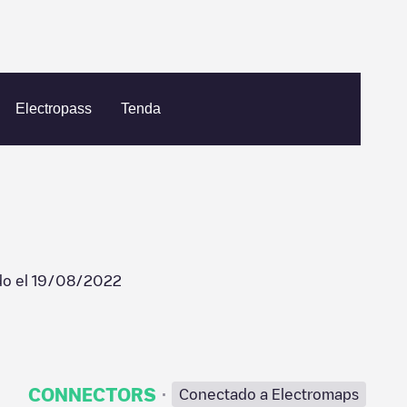
angent - Chevron
Electropass
Tenda
do el
19/08/2022
·
CONNECTORS
Conectado a Electromaps