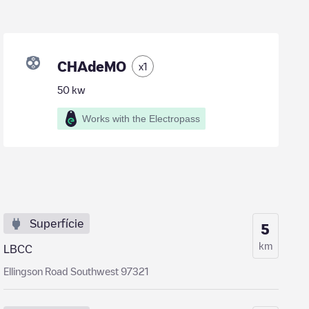
CHAdeMO
x
1
50
kw
Works with the Electropass
Superfície
5
km
LBCC
Ellingson Road Southwest 97321