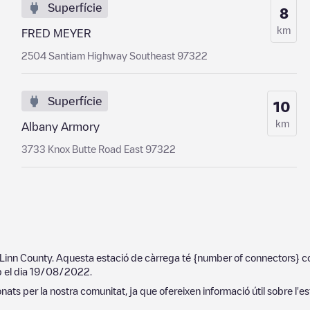
Superfície
8
km
FRED MEYER
2504 Santiam Highway Southeast 97322
Superfície
10
km
Albany Armory
3733 Knox Butte Road East 97322
Linn County
. Aquesta estació de càrrega té
{number of connectors}
co
p el dia
19/08/2022
.
ats per la nostra comunitat, ja que ofereixen informació útil sobre l'es