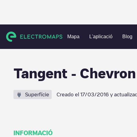
Charging stations
Estats Units
Linn County
Albany
T
Mapa
L'aplicació
Blog
Tangent - Chevron
Superfície
Creado el
17/03/2016
y actualiza
INFORMACIÓ