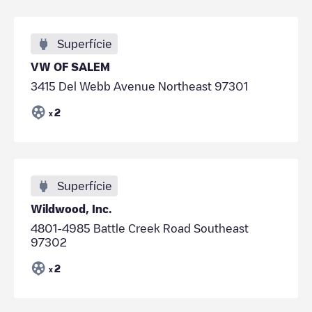
Superfície
VW OF SALEM
3415 Del Webb Avenue Northeast 97301
2
x
Superfície
Wildwood, Inc.
4801-4985 Battle Creek Road Southeast
97302
2
x