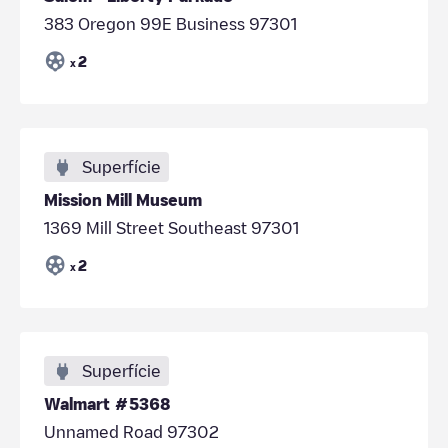
383 Oregon 99E Business 97301
2
x
Superfície
Mission Mill Museum
1369 Mill Street Southeast 97301
2
x
Superfície
Walmart #5368
Unnamed Road 97302