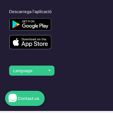
Descarrega l'aplicació
Language
Contact us
© 2023 Electromaps