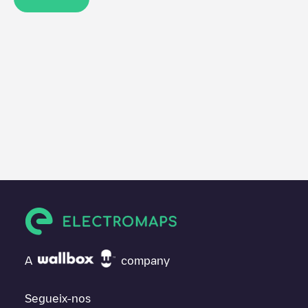
A
company
Segueix-nos