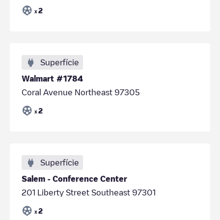
2
x
Superfície
Walmart #1784
Coral Avenue Northeast 97305
2
x
Superfície
Salem - Conference Center
201 Liberty Street Southeast 97301
2
x