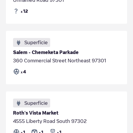
12
x
Superfície
Salem - Chemeketa Parkade
360 Commercial Street Northeast 97301
4
x
Superfície
Roth's Vista Market
4555 Liberty Road South 97302
1
1
1
x
x
x