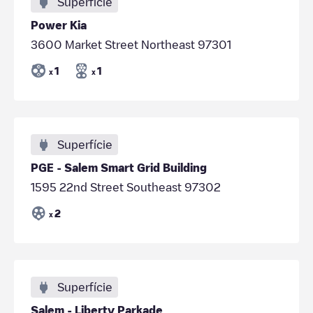
Superfície
Power Kia
3600 Market Street Northeast 97301
1
1
x
x
Superfície
PGE - Salem Smart Grid Building
1595 22nd Street Southeast 97302
2
x
Superfície
Salem - Liberty Parkade