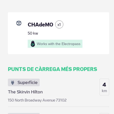
CHAdeMO
x
1
50
kw
Works with the Electropass
PUNTS DE CÀRREGA MÉS PROPERS
Superfície
4
km
The Skirvin Hilton
150 North Broadway Avenue 73102