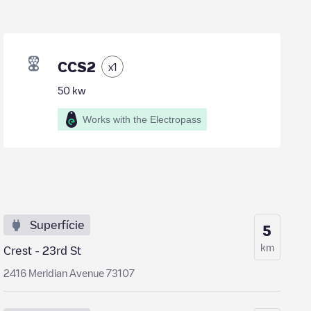
CCS2
x
1
50
kw
Works with the Electropass
Superfície
5
km
Crest - 23rd St
2416 Meridian Avenue 73107