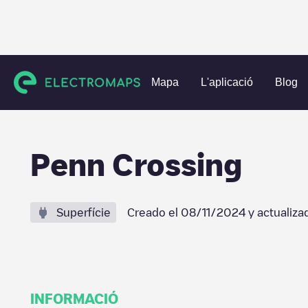
Charging stations
Estats Units
Oklahoma County
Oklah
Mapa
L'aplicació
Blog
Penn Crossing
Superfície
Creado el
08/11/2024
y actualiza
INFORMACIÓ