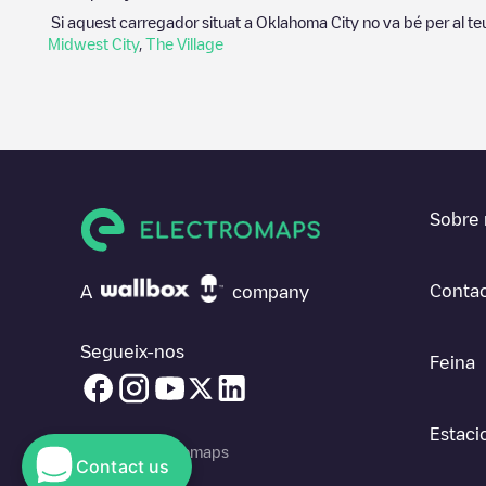
Si aquest carregador situat a
Oklahoma City
no va bé per al te
Midwest City
,
The Village
Sobre 
Contac
A
company
Segueix-nos
Feina
Estaci
© 2026 Electromaps
Contact us