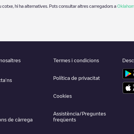
u cotxe, hi ha alternatives. Pots consultar altres carregadors a
Oklahom
nosaltres
Termes i condicions
Desca
Política de privacitat
ta'ns
Cookies
Assistència/Preguntes
ons de càrrega
freqüents