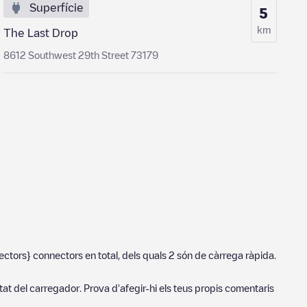
Superfície
5
km
The Last Drop
8612 Southwest 29th Street 73179
ectors}
connectors en total, dels quals
2
són de càrrega ràpida.
tat del carregador. Prova d'afegir-hi els teus propis comentaris