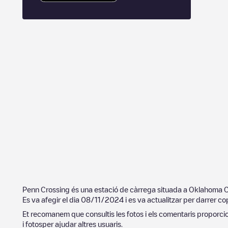
Penn Crossing
és una estació de càrrega situada a
Oklahoma C
Es va afegir el dia
08/11/2024
i es va actualitzar per darrer co
Et recomanem que consultis les fotos i els comentaris proporcion
i fotosper ajudar altres usuaris.