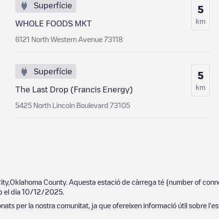
Superfície
5
km
WHOLE FOODS MKT
6121 North Western Avenue 73118
Superfície
5
km
The Last Drop (Francis Energy)
5425 North Lincoln Boulevard 73105
ity
,
Oklahoma County
. Aquesta estació de càrrega té
{number of conn
p el dia
10/12/2025
.
ats per la nostra comunitat, ja que ofereixen informació útil sobre l'es