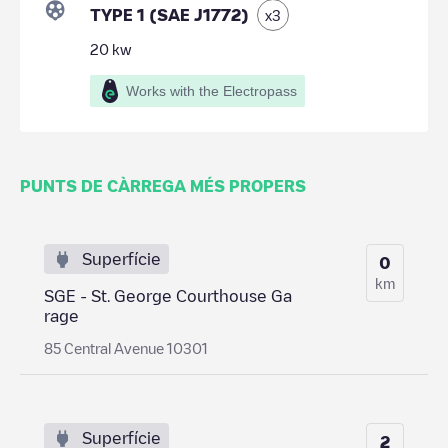
TYPE 1 (SAE J1772)
x
3
20
kw
Works with the Electropass
PUNTS DE CÀRREGA MÉS PROPERS
Superfície
0
km
SGE - St. George Courthouse Ga
rage
85 Central Avenue 10301
Superfície
2