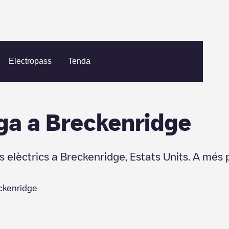
ridge
Electropass
Tenda
ga a
Breckenridge
s elèctrics a
Breckenridge
,
Estats Units
. A més 
ckenridge