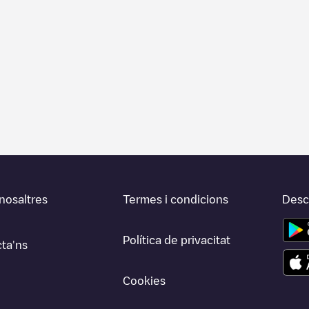
nosaltres
Termes i condicions
Desca
Política de privacitat
ta'ns
Cookies