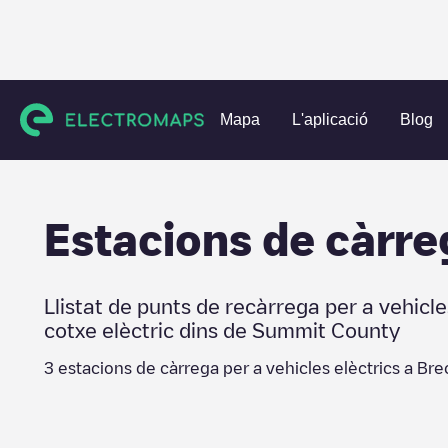
Charging stations
Estats Units
Summit County
Brecken
Mapa
L'aplicació
Blog
Estacions de càrre
Llistat de punts de recàrrega per a vehicle
cotxe elèctric dins de
Summit County
3
estacions de càrrega per a vehicles elèctrics a
Bre