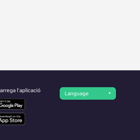
rrega l'aplicació
Language