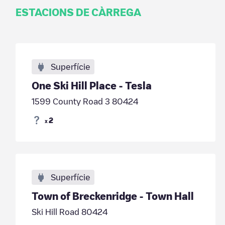
ESTACIONS DE CÀRREGA
Superfície
One Ski Hill Place - Tesla
1599 County Road 3 80424
2
x
Superfície
Town of Breckenridge - Town Hall
Ski Hill Road 80424