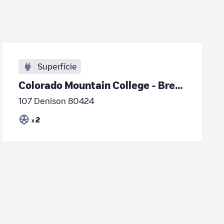
Superfície
Colorado Mountain College - Breckenridge
107 Denison 80424
2
x