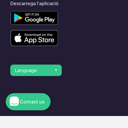
Descarrega l'aplicació
Language
Contact us
© 2023 Electromaps