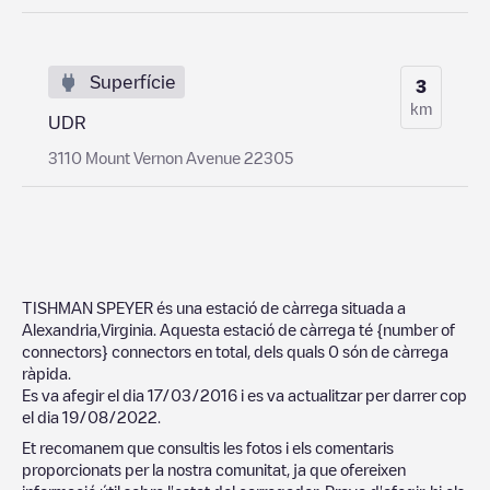
Superfície
3
km
UDR
3110 Mount Vernon Avenue 22305
TISHMAN SPEYER
és una estació de càrrega situada a
Alexandria
,
Virginia
. Aquesta estació de càrrega té
{number of
connectors}
connectors en total, dels quals
0
són de càrrega
ràpida.
Es va afegir el dia
17/03/2016
i es va actualitzar per darrer cop
el dia
19/08/2022
.
Et recomanem que consultis les fotos i els comentaris
proporcionats per la nostra comunitat, ja que ofereixen