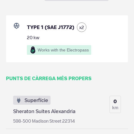
TYPE 1 (SAE J1772)
x
2
20
kw
Works with the Electropass
PUNTS DE CÀRREGA MÉS PROPERS
Superfície
0
km
Sheraton Suites Alexandria
598-500 Madison Street 22314