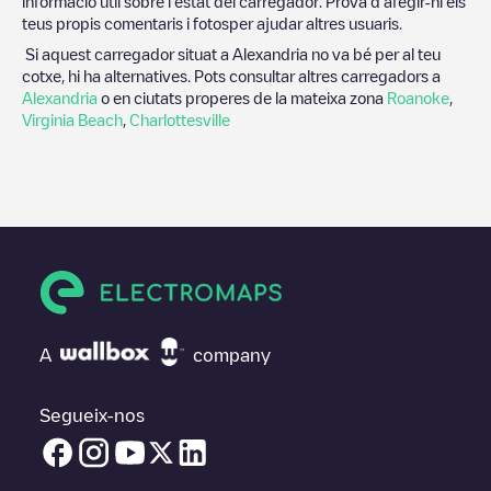
informació útil sobre l'estat del carregador. Prova d'afegir-hi els
teus propis comentaris i fotosper ajudar altres usuaris.
Si aquest carregador situat a
Alexandria
no va bé per al teu
cotxe, hi ha alternatives. Pots consultar altres carregadors a
Alexandria
o en ciutats properes de la mateixa zona
Roanoke
,
Virginia Beach
,
Charlottesville
A
company
Segueix-nos