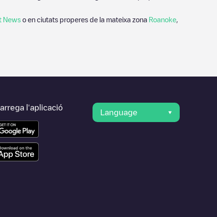
t News
o en ciutats properes de la mateixa zona
Roanoke
,
rrega l'aplicació
Language