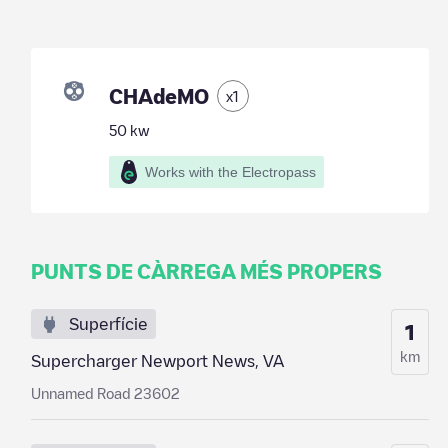
CHAdeMO
x
1
50
kw
Works with the Electropass
PUNTS DE CÀRREGA MÉS PROPERS
Superfície
1
km
Supercharger Newport News, VA
Unnamed Road 23602