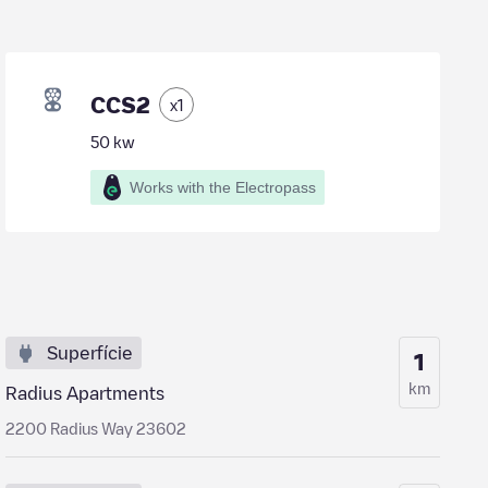
CCS2
x
1
50
kw
Works with the Electropass
Superfície
1
km
Radius Apartments
2200 Radius Way 23602