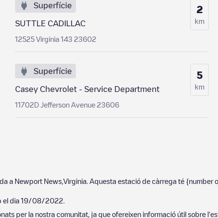
Superfície
2
km
SUTTLE CADILLAC
12525 Virginia 143 23602
Superfície
5
km
Casey Chevrolet - Service Department
11702D Jefferson Avenue 23606
ada a
Newport News
,
Virginia
. Aquesta estació de càrrega té
{number o
p el dia
19/08/2022
.
ats per la nostra comunitat, ja que ofereixen informació útil sobre l'es