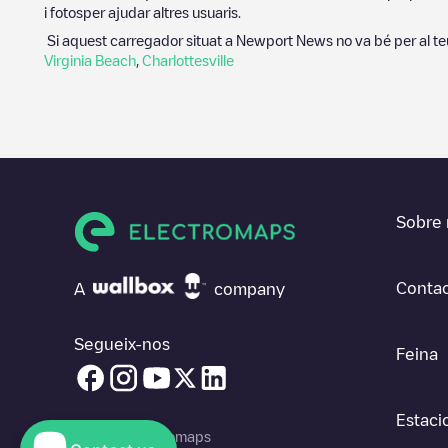
i fotosper ajudar altres usuaris.
Si aquest carregador situat a
Newport News
no va bé per al te
Virginia Beach
,
Charlottesville
Sobre 
Contac
A
company
Segueix-nos
Feina
Estaci
© 2026 Electromaps