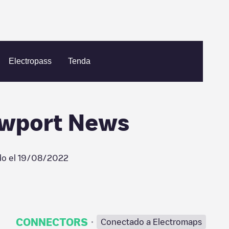
Residence Inn - Newport News
Electropass
Tenda
ewport News
do el
19/08/2022
·
CONNECTORS
Conectado a Electromaps