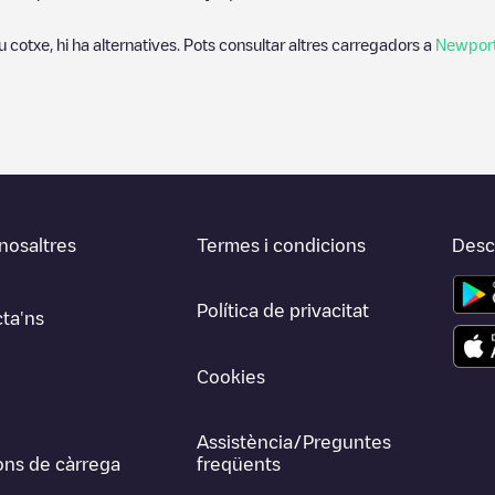
u cotxe, hi ha alternatives. Pots consultar altres carregadors a
Newpor
nosaltres
Termes i condicions
Desca
Política de privacitat
ta'ns
Cookies
Assistència/Preguntes
ons de càrrega
freqüents