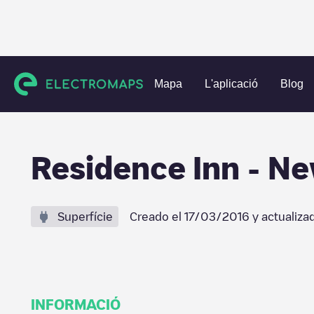
Charging stations
Estats Units
Virginia
Newport News
Mapa
L'aplicació
Blog
Residence Inn - N
Superfície
Creado el
17/03/2016
y actualiza
INFORMACIÓ