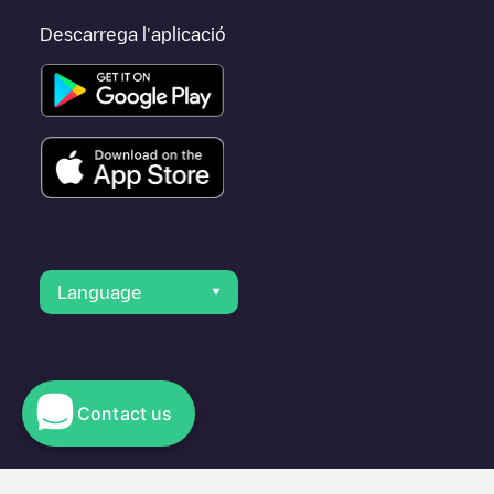
Descarrega l'aplicació
Language
Contact us
© 2023 Electromaps