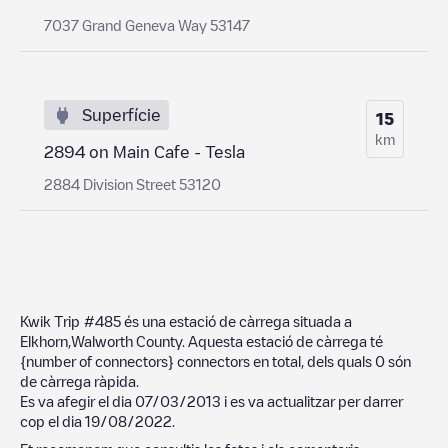
7037 Grand Geneva Way 53147
Superfície
15
km
2894 on Main Cafe - Tesla
2884 Division Street 53120
Kwik Trip #485
és una estació de càrrega situada a
Elkhorn
,
Walworth County
. Aquesta estació de càrrega té
{number of connectors}
connectors en total, dels quals
0
són
de càrrega ràpida.
Es va afegir el dia
07/03/2013
i es va actualitzar per darrer
cop el dia
19/08/2022
.