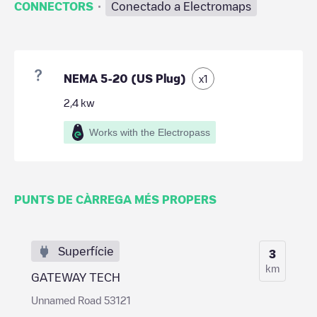
·
CONNECTORS
Conectado a Electromaps
NEMA 5-20 (US Plug)
x
1
2,4
kw
Works with the Electropass
PUNTS DE CÀRREGA MÉS PROPERS
Superfície
3
km
GATEWAY TECH
Unnamed Road 53121