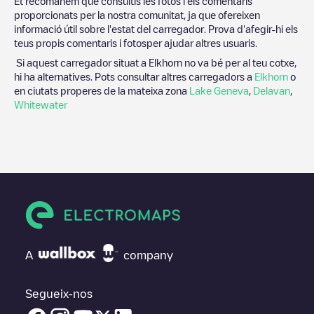
Et recomanem que consultis les fotos i els comentaris
proporcionats per la nostra comunitat, ja que ofereixen
informació útil sobre l'estat del carregador. Prova d'afegir-hi els
teus propis comentaris i fotosper ajudar altres usuaris.
Si aquest carregador situat a
Elkhorn
no va bé per al teu cotxe,
hi ha alternatives. Pots consultar altres carregadors a
Elkhorn
o
en ciutats properes de la mateixa zona
Lake Geneva
,
Delavan
,
Whitewater
A
company
Segueix-nos