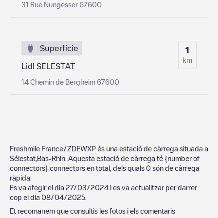
31 Rue Nungesser 67600
Superfície
1
km
Lidl SELESTAT
14 Chemin de Bergheim 67600
Freshmile France/ZDEWXP
és una estació de càrrega situada a
Sélestat
,
Bas-Rhin
. Aquesta estació de càrrega té
{number of
connectors}
connectors en total, dels quals
0
són de càrrega
ràpida.
Es va afegir el dia
27/03/2024
i es va actualitzar per darrer
cop el dia
08/04/2025
.
Et recomanem que consultis les fotos i els comentaris