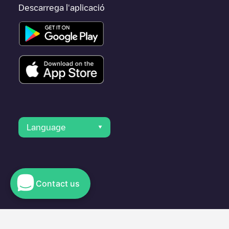
Descarrega l'aplicació
Language
Contact us
© 2023 Electromaps