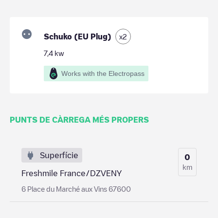
Schuko (EU Plug)
x
2
7,4
kw
Works with the Electropass
PUNTS DE CÀRREGA MÉS PROPERS
Superfície
0
km
Freshmile France/DZVENY
6 Place du Marché aux Vins 67600