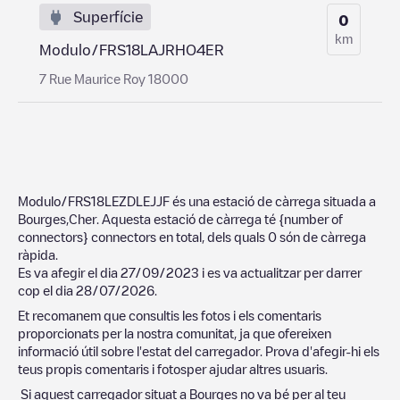
Superfície
0
km
Modulo/FRS18LAJRHO4ER
7 Rue Maurice Roy 18000
Modulo/FRS18LEZDLEJJF
és una estació de càrrega situada a
Bourges
,
Cher
. Aquesta estació de càrrega té
{number of
connectors}
connectors en total, dels quals
0
són de càrrega
ràpida.
Es va afegir el dia
27/09/2023
i es va actualitzar per darrer
cop el dia
28/07/2026
.
Et recomanem que consultis les fotos i els comentaris
proporcionats per la nostra comunitat, ja que ofereixen
informació útil sobre l'estat del carregador. Prova d'afegir-hi els
teus propis comentaris i fotosper ajudar altres usuaris.
Si aquest carregador situat a
Bourges
no va bé per al teu