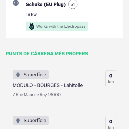
Schuko (EU Plug)
x
1
18
kw
Works with the Electropass
PUNTS DE CÀRREGA MÉS PROPERS
Superfície
0
km
MODULO - BOURGES - Lahitolle
7 Rue Maurice Roy 18000
Superfície
0
km