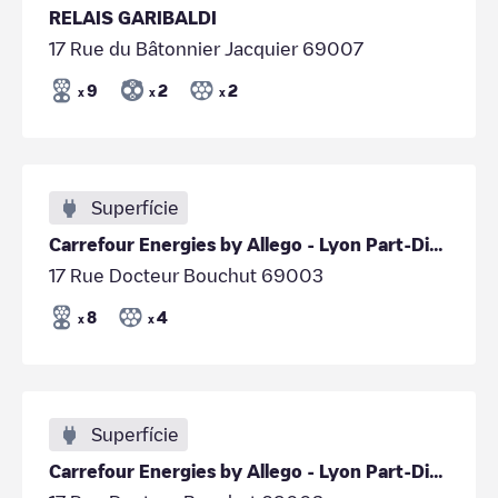
RELAIS GARIBALDI
17 Rue du Bâtonnier Jacquier 69007
9
2
2
x
x
x
Superfície
Carrefour Energies by Allego - Lyon Part-Dieu - Parking des Cuirassiers
17 Rue Docteur Bouchut 69003
8
4
x
x
Superfície
Carrefour Energies by Allego - Lyon Part-Dieu - Parking des Cuirassiers