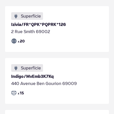
Superfície
Izivia/FR*QPK*PQPRK*126
2 Rue Smith 69002
20
x
Superfície
Indigo/MvEmb3K7Kq
440 Avenue Ben Gourion 69009
15
x