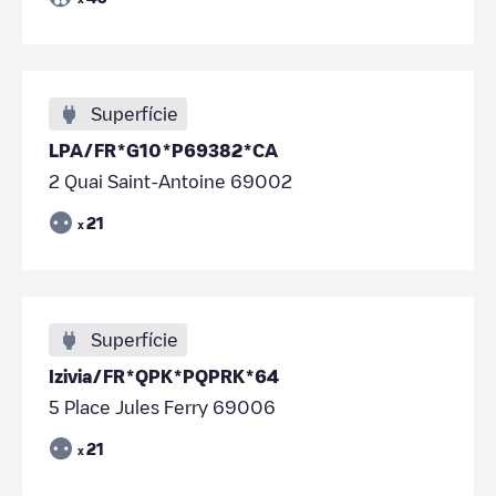
Superfície
LPA/FR*G10*P69382*CA
2 Quai Saint-Antoine 69002
21
x
Superfície
Izivia/FR*QPK*PQPRK*64
5 Place Jules Ferry 69006
21
x