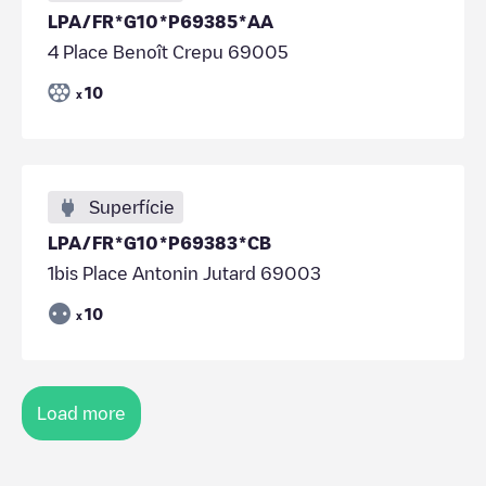
LPA/FR*G10*P69385*AA
4 Place Benoît Crepu 69005
10
x
Superfície
LPA/FR*G10*P69383*CB
1bis Place Antonin Jutard 69003
10
x
Load more