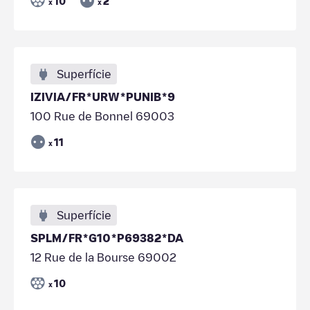
10
2
x
x
Superfície
IZIVIA/FR*URW*PUNIB*9
100 Rue de Bonnel 69003
11
x
Superfície
SPLM/FR*G10*P69382*DA
12 Rue de la Bourse 69002
10
x