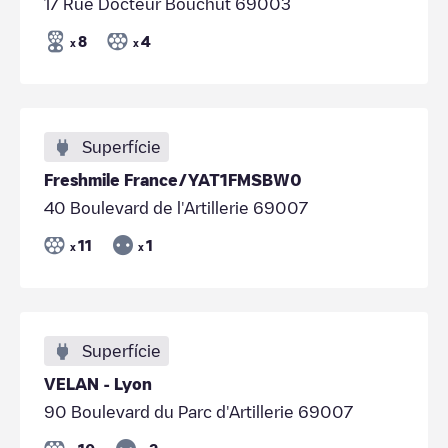
17 Rue Docteur Bouchut 69003
8
4
x
x
Superfície
Freshmile France/YAT1FMSBW0
40 Boulevard de l'Artillerie 69007
11
1
x
x
Superfície
VELAN - Lyon
90 Boulevard du Parc d'Artillerie 69007