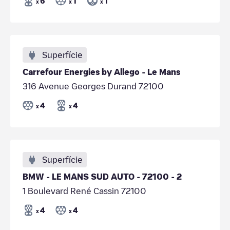
6
1
1
x
x
x
Superfície
Carrefour Energies by Allego - Le Mans
316 Avenue Georges Durand 72100
4
4
x
x
Superfície
BMW - LE MANS SUD AUTO - 72100 - 2
1 Boulevard René Cassin 72100
4
4
x
x