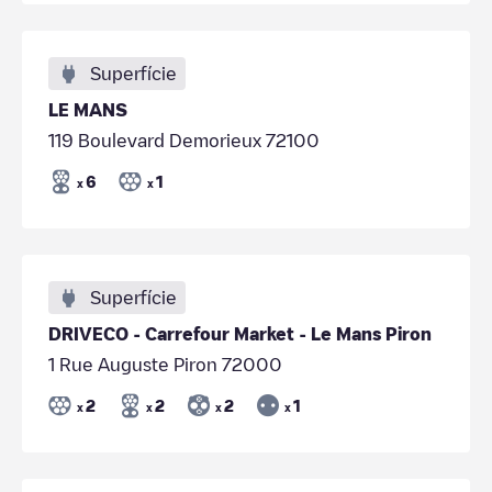
Superfície
LE MANS
119 Boulevard Demorieux 72100
6
1
x
x
Superfície
DRIVECO - Carrefour Market - Le Mans Piron
1 Rue Auguste Piron 72000
2
2
2
1
x
x
x
x