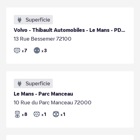
Superfície
Volvo - Thibault Automobiles - Le Mans - PDL1 - powered by DRIVECO
13 Rue Bessemer 72100
7
3
x
x
Superfície
Le Mans - Parc Manceau
10 Rue du Parc Manceau 72000
8
1
1
x
x
x