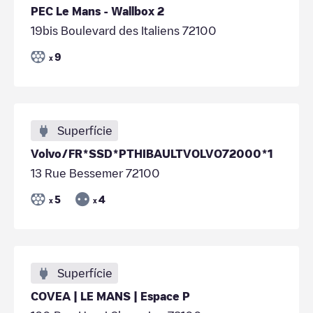
PEC Le Mans - Wallbox 2
19bis Boulevard des Italiens 72100
9
x
Superfície
Volvo/FR*SSD*PTHIBAULTVOLVO72000*1
13 Rue Bessemer 72100
5
4
x
x
Superfície
COVEA | LE MANS | Espace P