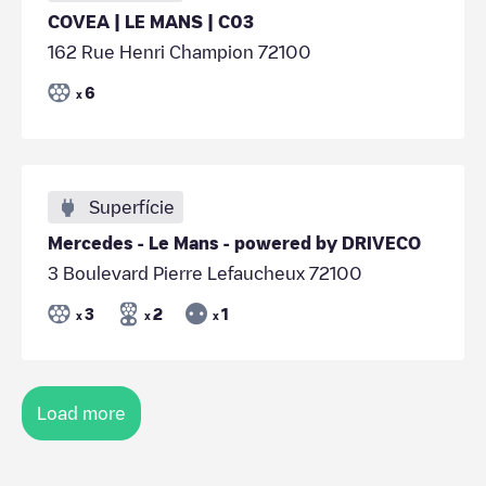
COVEA | LE MANS | C03
162 Rue Henri Champion 72100
6
x
Superfície
Mercedes - Le Mans - powered by DRIVECO
3 Boulevard Pierre Lefaucheux 72100
3
2
1
x
x
x
Load more