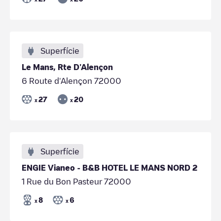
Superfície
Le Mans, Rte D'Alençon
6 Route d'Alençon 72000
27
20
x
x
Superfície
ENGIE Vianeo - B&B HOTEL LE MANS NORD 2
1 Rue du Bon Pasteur 72000
8
6
x
x