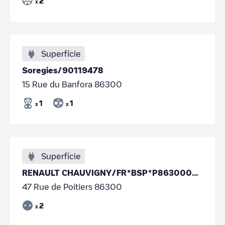
2
x
Superfície
Soregies/90119478
15 Rue du Banfora 86300
1
1
x
x
Superfície
RENAULT CHAUVIGNY/FR*BSP*P86300000000448
47 Rue de Poitiers 86300
2
x